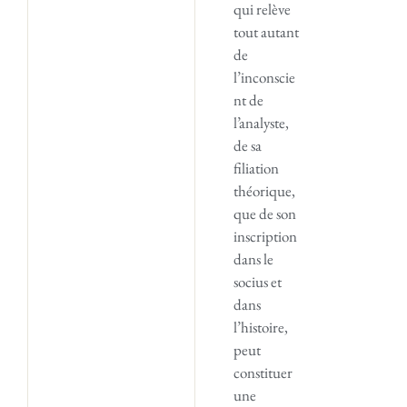
qui relève
tout autant
de
l’inconscie
nt de
l’analyste,
de sa
filiation
théorique,
que de son
inscription
dans le
socius et
dans
l’histoire,
peut
constituer
une