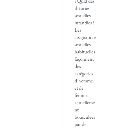
? Quid des
théories
sexuelles
infantiles ?
Les
assignations
sexuelles
habituelles
façonnent
des
catégories
d’homme
et de
femme
actuelleme
nt
bousculées
par de