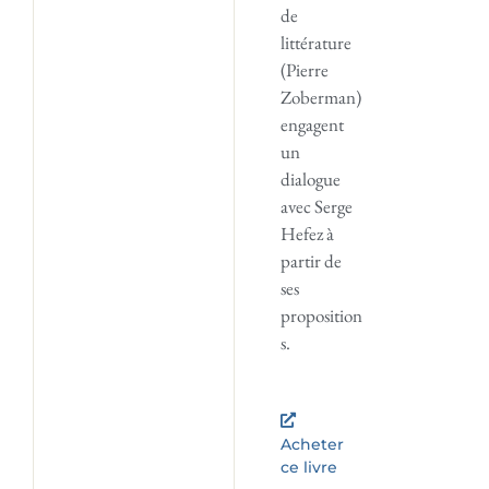
de
littérature
(Pierre
Zoberman)
engagent
un
dialogue
avec Serge
Hefez à
partir de
ses
proposition
s.
Acheter
ce livre