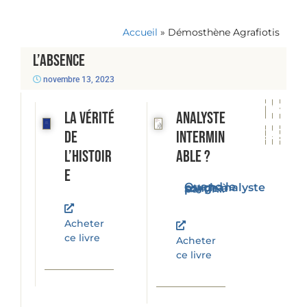
Accueil
»
Démosthène Agrafiotis
L’ABSENCE
novembre 13, 2023
La vérité
Analyste
de
intermin
l’histoir
able ?
e
Quand le psychanalyste songe à partir...
Acheter
ce livre
Acheter
ce livre