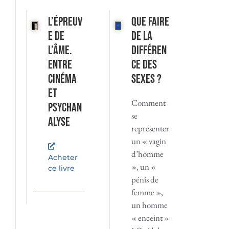
L’Épreuv
Que faire
e de
de la
l’âme.
différen
Entre
ce des
cinéma
sexes ?
et
Comment
psychan
se
alyse
représenter
un « vagin
d’homme
Acheter
», un «
ce livre
pénis de
femme »,
un homme
« enceint »