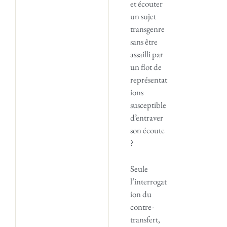
et écouter
un sujet
transgenre
sans être
assailli par
un flot de
représentat
ions
susceptible
d’entraver
son écoute
?
Seule
l’interrogat
ion du
contre-
transfert,