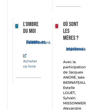
L’ombre
Où sont
du moi
les
mères ?
Entre double et miroir, du bébé à l'adolescent
Les lieux et les moments du maternel
Acheter
Avec la
ce livre
participation
de Jacques
ANDRÉ, Isée
BERNATEAU,
Estelle
LOUËT,
Sylvain
MISSONNIER
Alexandre