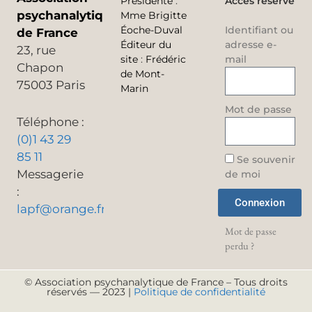
Présidente
:
Accès réservé
psychanalytique
Mme Brigitte
Éoche-Duval
Identifiant ou
de France
Éditeur du
adresse e-
23, rue
site
:
Frédéric
mail
Chapon
de Mont-
75003 Paris
Marin
Mot de passe
Téléphone :
(0)1 43 29
85 11
Se souvenir
Messagerie
de moi
:
Connexion
lapf@orange.fr
Mot de passe
perdu ?
© Association psychanalytique de France – Tous droits
réservés — 2023 |
Politique de confidentialité