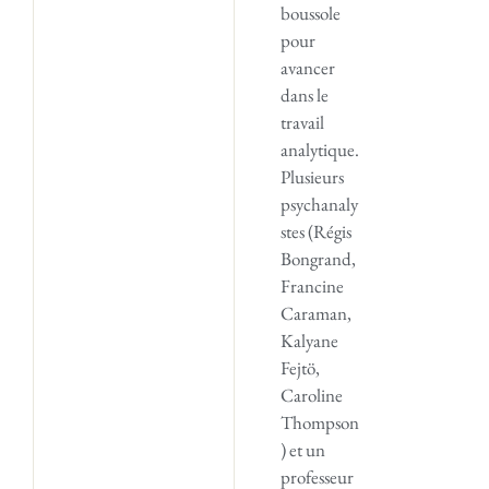
boussole
pour
avancer
dans le
travail
analytique.
Plusieurs
psychanaly
stes (Régis
Bongrand,
Francine
Caraman,
Kalyane
Fejtö,
Caroline
Thompson
) et un
professeur