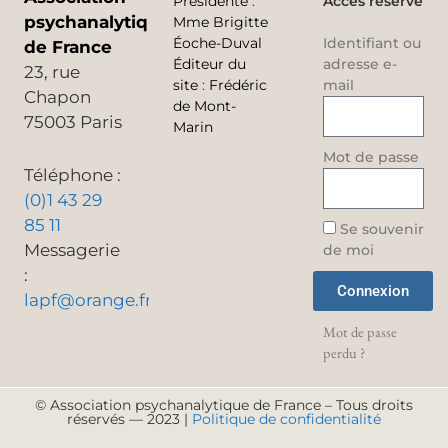
Présidente
:
Accès réservé
psychanalytique
Mme Brigitte
Éoche-Duval
Identifiant ou
de France
Éditeur du
adresse e-
23, rue
site
:
Frédéric
mail
Chapon
de Mont-
75003 Paris
Marin
Mot de passe
Téléphone :
(0)1 43 29
85 11
Se souvenir
Messagerie
de moi
:
Connexion
lapf@orange.fr
Mot de passe
perdu ?
© Association psychanalytique de France – Tous droits
réservés — 2023 |
Politique de confidentialité