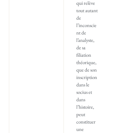
qui relève
tout autant
de
l’inconscie
nt de
l’analyste,
de sa
filiation
théorique,
que de son
inscription
dans le
socius et
dans
l’histoire,
peut
constituer
une