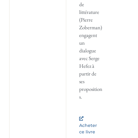
de
littérature
(Pierre
Zoberman)
engagent
un
dialogue
avec Serge
Hefez à
partir de
ses
proposition
s.
Acheter
ce livre