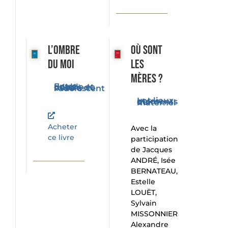
L’ombre
Où sont
du moi
les
mères ?
Entre double et miroir, du bébé à l'adolescent
Les lieux et les moments du maternel
Acheter
Avec la
ce livre
participation
de Jacques
ANDRÉ, Isée
BERNATEAU,
Estelle
LOUËT,
Sylvain
MISSONNIER
Alexandre