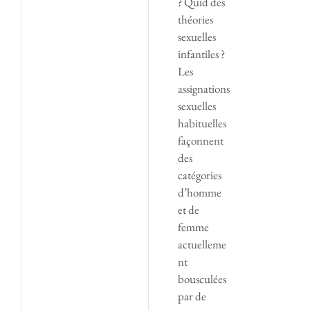
? Quid des
théories
sexuelles
infantiles ?
Les
assignations
sexuelles
habituelles
façonnent
des
catégories
d’homme
et de
femme
actuelleme
nt
bousculées
par de