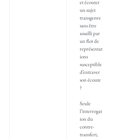
et écouter
un sujet
transgenre
sans être
assailli par
un flot de
représentat
ions
susceptible
d’entraver
son écoute
?
Seule
l’interrogat
ion du
contre-
transfert,