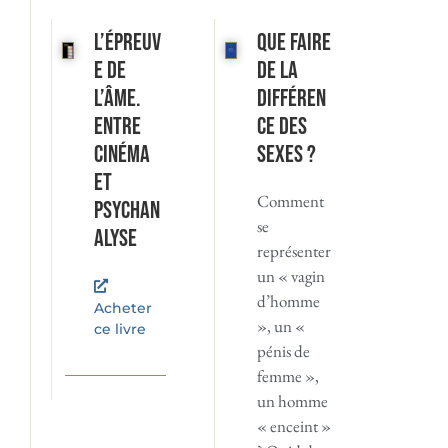
L’Épreuv
Que faire
e de
de la
l’âme.
différen
Entre
ce des
cinéma
sexes ?
et
Comment
psychan
se
alyse
représenter
un « vagin
d’homme
Acheter
», un «
ce livre
pénis de
femme »,
un homme
« enceint »