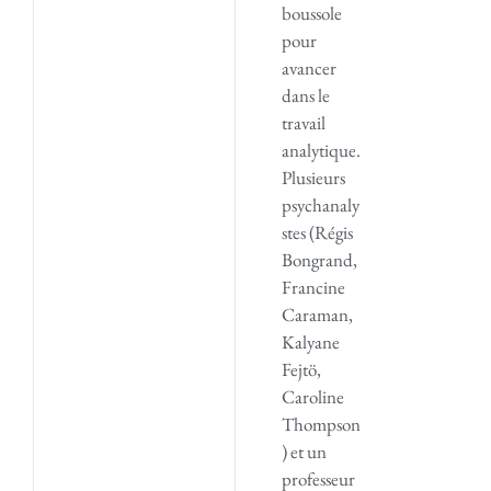
boussole
pour
avancer
dans le
travail
analytique.
Plusieurs
psychanaly
stes (Régis
Bongrand,
Francine
Caraman,
Kalyane
Fejtö,
Caroline
Thompson
) et un
professeur