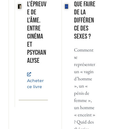
L’Épreuv
Que faire
e de
de la
l’âme.
différen
Entre
ce des
cinéma
sexes ?
et
Comment
psychan
se
alyse
représenter
un « vagin
d’homme
Acheter
», un «
ce livre
pénis de
femme »,
un homme
« enceint »
? Quid des
théories