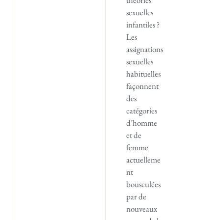
sexuelles
infantiles ?
Les
assignations
sexuelles
habituelles
façonnent
des
catégories
d’homme
et de
femme
actuelleme
nt
bousculées
par de
nouveaux