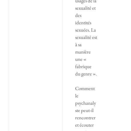
usages de la
sexualité et
des
identités
sexuées. La
sexualité est
à sa
manière
une «
fabrique
du genre ».
Comment
le
psychanaly
ste peut-il
rencontrer
et écouter