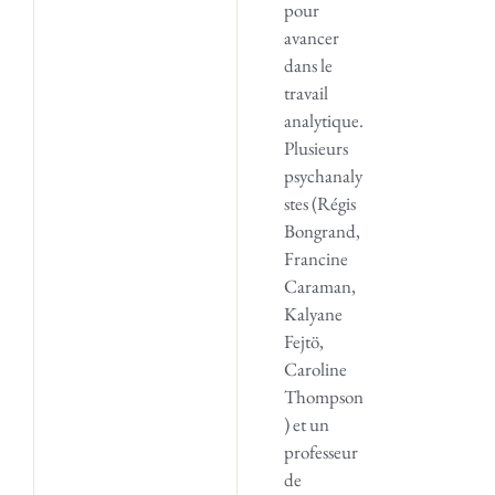
pour
avancer
dans le
travail
analytique.
Plusieurs
psychanaly
stes (Régis
Bongrand,
Francine
Caraman,
Kalyane
Fejtö,
Caroline
Thompson
) et un
professeur
de