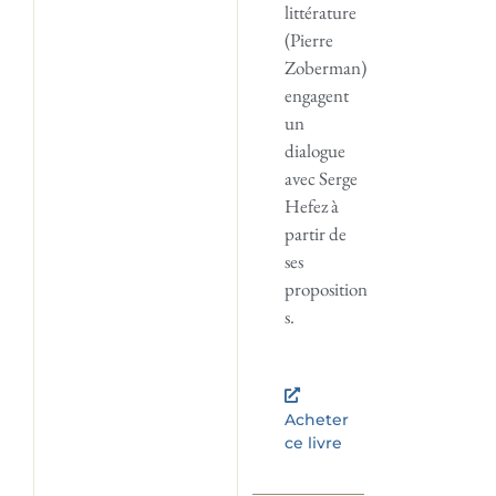
littérature
(Pierre
Zoberman)
engagent
un
dialogue
avec Serge
Hefez à
partir de
ses
proposition
s.
Acheter
ce livre