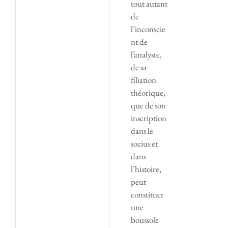
tout autant
de
l’inconscie
nt de
l’analyste,
de sa
filiation
théorique,
que de son
inscription
dans le
socius et
dans
l’histoire,
peut
constituer
une
boussole