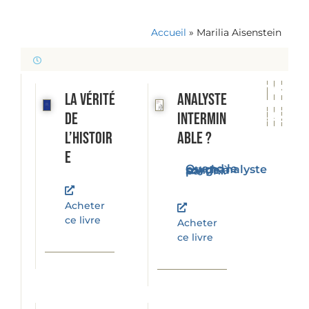
Accueil
»
Marilia Aisenstein
La vérité
Analyste
de
intermin
l’histoir
able ?
e
Quand le psychanalyste songe à partir...
Acheter
ce livre
Acheter
ce livre