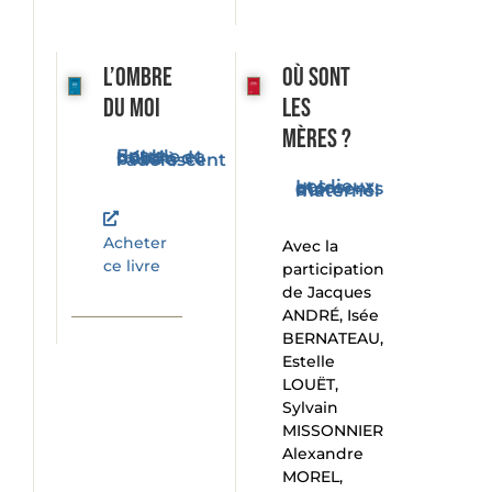
L’ombre
Où sont
du moi
les
mères ?
Entre double et miroir, du bébé à l'adolescent
Les lieux et les moments du maternel
Acheter
Avec la
ce livre
participation
de Jacques
ANDRÉ, Isée
BERNATEAU,
Estelle
LOUËT,
Sylvain
MISSONNIER
Alexandre
MOREL,