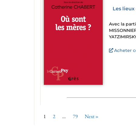
Les lieu
Avec la par
MISSONNIER 
YATZIMIRSK
Acheter ce
1
2
…
79
Next »