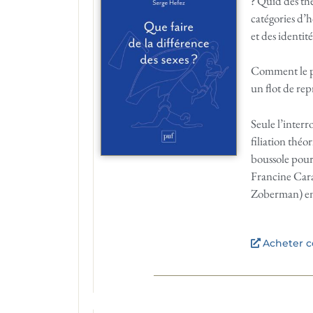
? Quid des thé
catégories d’
et des identit
Comment le psy
un flot de rep
Seule l’interr
filiation théo
boussole pour 
Francine Cara
Zoberman) eng
Acheter ce