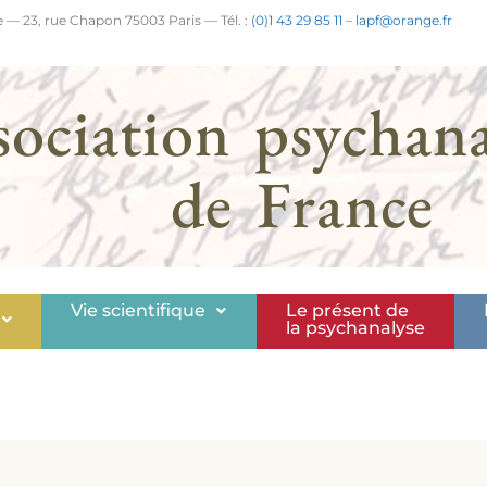
 — 23, rue Chapon 75003 Paris — Tél. :
(0)1 43 29 85 11
–
lapf@orange.fr
sociation psychana
de France
Vie scientifique
Le présent de
la psychanalyse