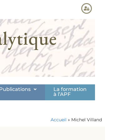
lytique
Publications
La formation
à l’APF
Accueil
»
Michel Villand