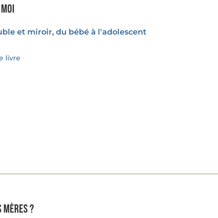
 moi
ble et miroir, du bébé à l'adolescent
 livre
s mères ?