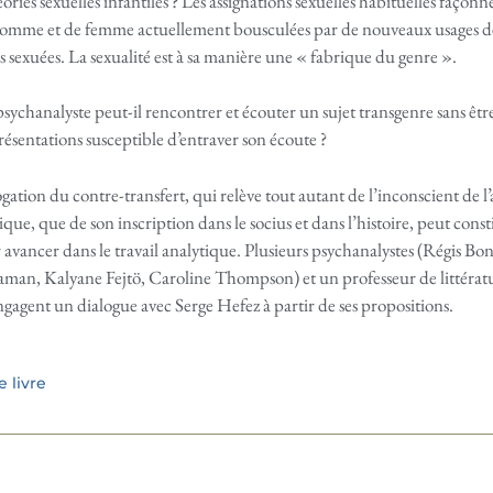
ories sexuelles infantiles ? Les assignations sexuelles habituelles façonn
homme et de femme actuellement bousculées par de nouveaux usages de 
és sexuées. La sexualité est à sa manière une « fabrique du genre ».
chanalyste peut-il rencontrer et écouter un sujet transgenre sans être 
résentations susceptible d’entraver son écoute ?
ogation du contre-transfert, qui relève tout autant de l’inconscient de l’
rique, que de son inscription dans le socius et dans l’histoire, peut cons
avancer dans le travail analytique. Plusieurs psychanalystes (Régis Bo
man, Kalyane Fejtö, Caroline Thompson) et un professeur de littératu
agent un dialogue avec Serge Hefez à partir de ses propositions.
 livre