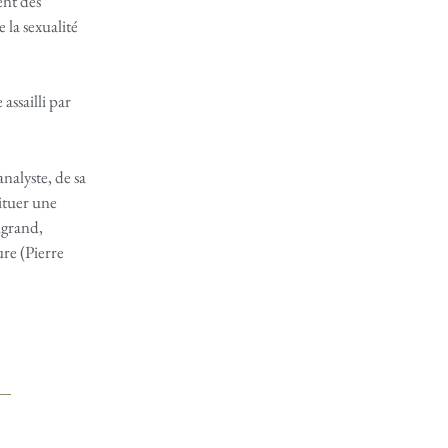
ent des
la sexualité
assailli par
analyste, de sa
tituer une
ngrand,
re (Pierre