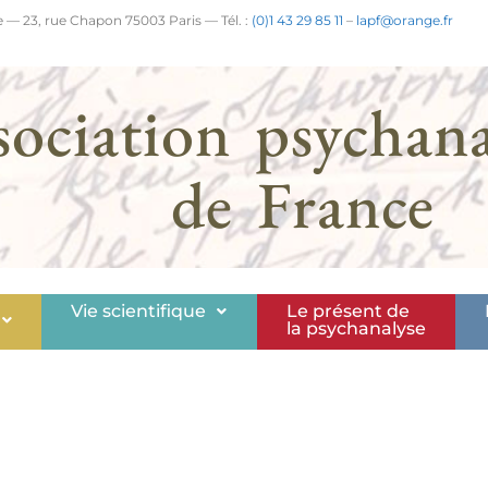
 — 23, rue Chapon 75003 Paris — Tél. :
(0)1 43 29 85 11
–
lapf@orange.fr
sociation psychana
de France
Vie scientifique
Le présent de
la psychanalyse