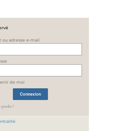
ervé
t ou adresse e-mail
sse
enir de moi
Connexion
 perdu ?
ntialité