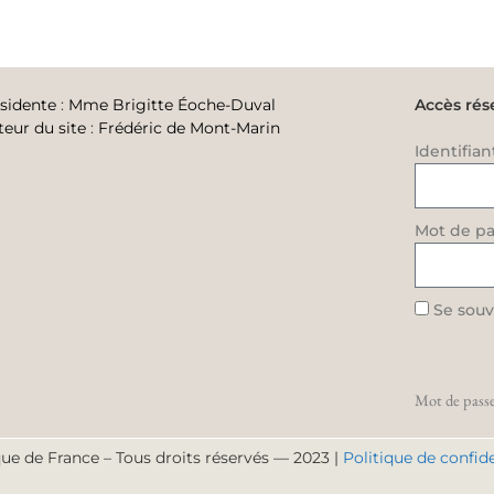
sidente
:
Mme Brigitte Éoche-Duval
Accès rés
teur du site
:
Frédéric de Mont-Marin
Identifian
Mot de pa
Se souv
Mot de passe
ue de France – Tous droits réservés — 2023 |
Politique de confide