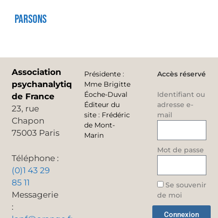
Parsons
Association
Présidente
:
Accès réservé
psychanalytique
Mme Brigitte
Éoche-Duval
Identifiant ou
de France
Éditeur du
adresse e-
23, rue
site
:
Frédéric
mail
Chapon
de Mont-
75003 Paris
Marin
Mot de passe
Téléphone :
(0)1 43 29
85 11
Se souvenir
Messagerie
de moi
:
Connexion