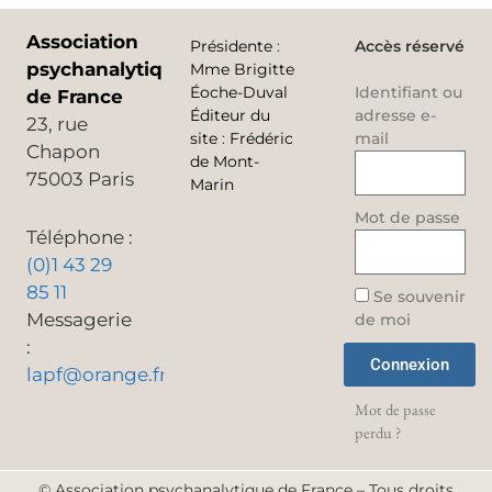
Association
Présidente
:
Accès réservé
psychanalytique
Mme Brigitte
Éoche-Duval
Identifiant ou
de France
Éditeur du
adresse e-
23, rue
site
:
Frédéric
mail
Chapon
de Mont-
75003 Paris
Marin
Mot de passe
Téléphone :
(0)1 43 29
85 11
Se souvenir
Messagerie
de moi
:
Connexion
lapf@orange.fr
Mot de passe
perdu ?
© Association psychanalytique de France – Tous droits