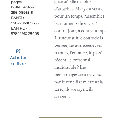
grise où elle n'a plus
pages
ISBN : 978-2-
d'attaches, Mary est venue
296-08965-5
pour un temps, rassembler
EAN13 :
les moments de sa vie, à
9782296089655
EAN PDF :
contre-jour, à contre-temps.
9782296228405
L'auteur suit le cours de la
pensée, ses avancées et ses
retours, l'enfance, le passé
Acheter
récent, le présent si
ce livre
insaisissable ? Les
personnages sont traversés
par le vent, ils émiettent la
terre, ils voyagent, ils
songent.