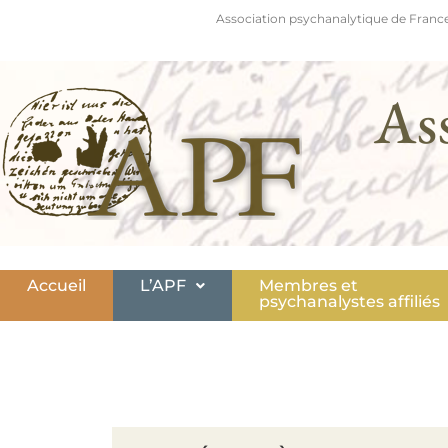
Association psychanalytique de France
As
Accueil
L’APF
Membres et
psychanalystes affiliés