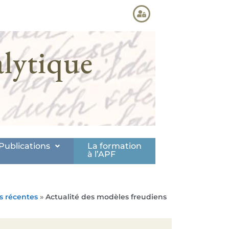
lytique
Publications
La formation
à l’APF
s récentes
»
Actualité des modèles freudiens