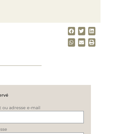
ervé
t ou adresse e-mail
sse