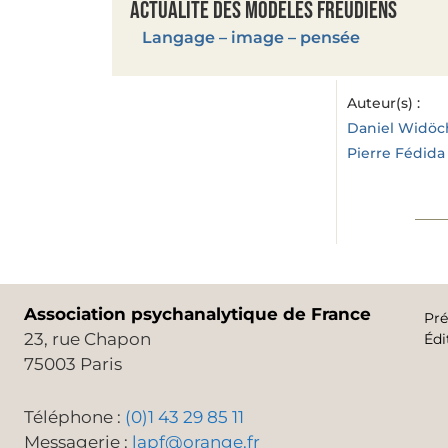
Actualité des modèles freudiens
Langage – image – pensée
Auteur(s) :
Daniel Widöc
Pierre Fédida
Association psychanalytique de France
Pré
23, rue Chapon
Édi
75003 Paris
Téléphone :
(0)1 43 29 85 11
Messagerie :
lapf@orange.fr