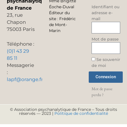
psychanalytique
Mme Brigitte
Éoche-Duval
Identifiant ou
de France
Éditeur du
adresse e-
23, rue
site
:
Frédéric
mail
Chapon
de Mont-
75003 Paris
Marin
Mot de passe
Téléphone :
(0)1 43 29
85 11
Se souvenir
Messagerie
de moi
:
Connexion
lapf@orange.fr
Mot de passe
perdu ?
© Association psychanalytique de France – Tous droits
réservés — 2023 |
Politique de confidentialité