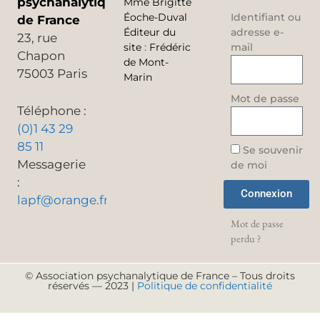
psychanalytique
Mme Brigitte
Éoche-Duval
Identifiant ou
de France
Éditeur du
adresse e-
23, rue
site
:
Frédéric
mail
Chapon
de Mont-
75003 Paris
Marin
Mot de passe
Téléphone :
(0)1 43 29
85 11
Se souvenir
Messagerie
de moi
:
Connexion
lapf@orange.fr
Mot de passe
perdu ?
© Association psychanalytique de France – Tous droits
réservés — 2023 |
Politique de confidentialité