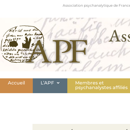
Association psychanalytique de France
As
Accueil
L’APF
Membres et
psychanalystes affiliés