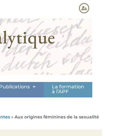
lytique
Publications
La formation
à l’APF
entes
»
Aux origines féminines de la sexualité