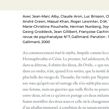
Avec Jean-Marc Alby, Claude Aron, Luc Brisson, Ch
André Green, Masud Khan, Roger Lewinter, D.W. Wi
,
Marie-Christine Pouchelle, Herman Nunberg, Joyc
Georg Groddeck, Jean Gillibert, Françoise Cachin
revue de psychanalyse N°7, Gallimard. Parution : 19
Gallimard, 2000
Au commencement était le mythe, limpide comme les eau
Hermaphrodite et Cénis. Le premier, bel adolescent, fut
dans sa détresse, il obtint des dieux, dit Ovide, « que t
dans ces ondes, n’ait, quand il en sortira, que la moitié d
plus belle des vierges de Thessalie, fut violée par Neptu
son vœu qu’après un tel outrage elle n’en subît plus aucu
une femme, mais un guerrier que nulle flèche ne pourrait
entre-deux, tel est ce qu’ont en partage ces deux métamor
fusion mortifère des deux sexes et celle où le changeme
d’un phallus immortel, à condition de ne jamais perpét