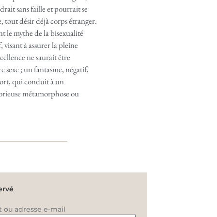
rait sans faille et pourrait se
 tout désir déjà corps étranger.
nt le mythe de la bisexualité
, visant à assurer la pleine
cellence ne saurait être
e sexe ; un fantasme, négatif,
mort, qui conduit à un
Glorieuse métamorphose ou
ervé
t ou adresse e-mail