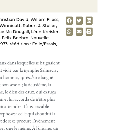
ristian David, Willem Fliess,
nnicott, Robert J. Stoller,
e Mc Dougall, Léon Kreisler,
, Felix Boehm. Nouvelle
73, réédition : Folio/Essais,
x dans lesquelles se baignaient
 violé par la nymphe Salmacis ;
out homme, après s’être baigné
e son sexe » ; la deuxième, la
ne, le dieu des eaux, qui exauça
n et lui accorda de n’être plus
 atteindre. L’insaisissable
phoses : celle qui aboutit à la
nt de sexe procure l’avènement
uer que le même. À l’origine, un