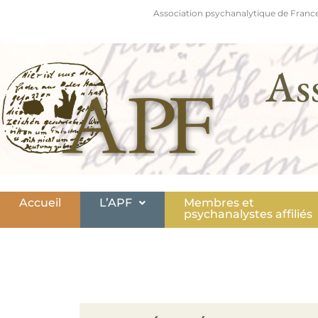
Association psychanalytique de France
As
Accueil
L’APF
Membres et
psychanalystes affiliés