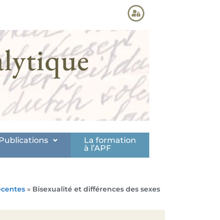
lytique
Publications
La formation
à l’APF
écentes
»
Bisexualité et différences des sexes