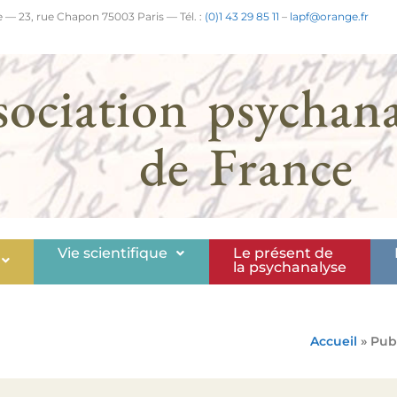
 — 23, rue Chapon 75003 Paris — Tél. :
(0)1 43 29 85 11
–
lapf@orange.fr
sociation psychana
de France
Vie scientifique
Le présent de
la psychanalyse
Accueil
» Pub