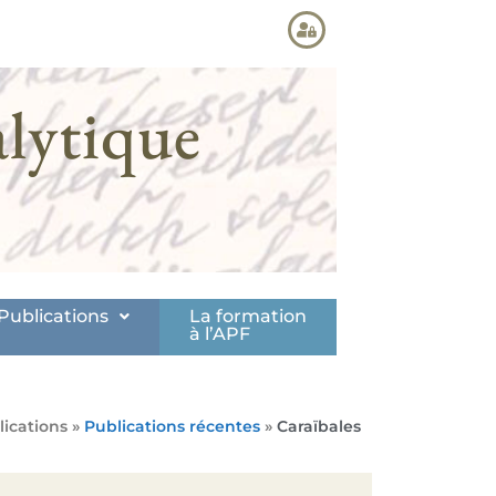
lytique
Publications
La formation
à l’APF
lications »
Publications récentes
»
Caraïbales