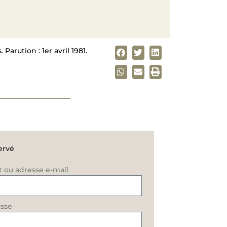
Parution : 1er avril 1981.
ervé
t ou adresse e-mail
sse