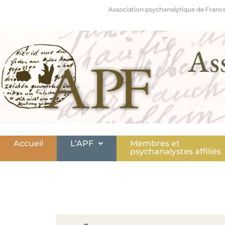
Association psychanalytique de France
As
Accueil
L’APF
Membres et
psychanalystes affiliés