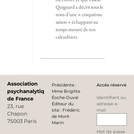
Quignard a décrit sous le
nom d’une « cinquième
saison » échappant au
temps mesuré de nos
calendriers.
Association
Présidente
:
Accès réservé
psychanalytique
Mme Brigitte
Éoche-Duval
Identifiant ou
de France
Éditeur du
adresse e-
23, rue
site
:
Frédéric
mail
Chapon
de Mont-
75003 Paris
Marin
Mot de passe