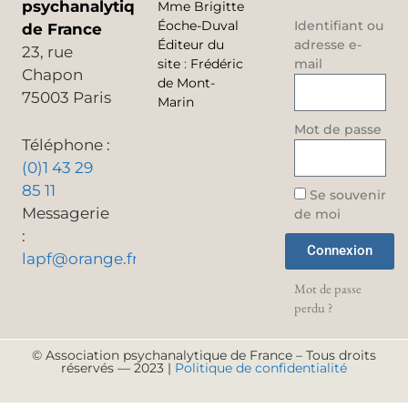
psychanalytique
Mme Brigitte
Éoche-Duval
Identifiant ou
de France
Éditeur du
adresse e-
23, rue
site
:
Frédéric
mail
Chapon
de Mont-
75003 Paris
Marin
Mot de passe
Téléphone :
(0)1 43 29
85 11
Se souvenir
Messagerie
de moi
:
Connexion
lapf@orange.fr
Mot de passe
perdu ?
© Association psychanalytique de France – Tous droits
réservés — 2023 |
Politique de confidentialité