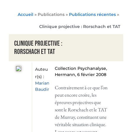
Accueil
» Publications »
Publications récentes
»
Clinique projective : Rorschach et TAT
Clinique projective :
Rorschach et TAT
Collection Psychanalyse,
Auteu
Hermann, 6 février 2008
r(s) :
Marianne
Contrairement à ce que l’on
Baudin
peut encore croire, les
épreuves projectives que
sont le Rorschach et le TAT
de Murray, constituent une
véritable situation clinique.
Leur usage est souvent