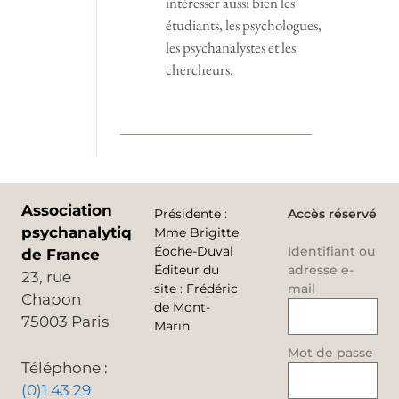
intéresser aussi bien les
étudiants, les psychologues,
les psychanalystes et les
chercheurs.
Association
Présidente
:
Accès réservé
psychanalytique
Mme Brigitte
Éoche-Duval
Identifiant ou
de France
Éditeur du
adresse e-
23, rue
site
:
Frédéric
mail
Chapon
de Mont-
75003 Paris
Marin
Mot de passe
Téléphone :
(0)1 43 29