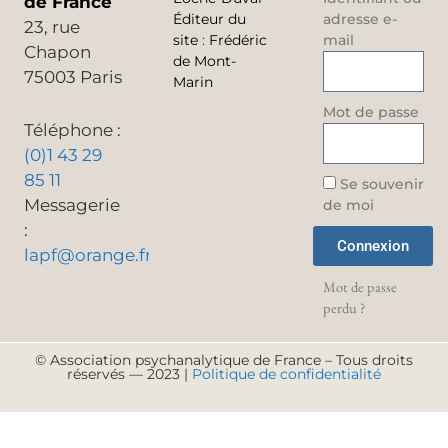
de France
Éditeur du
adresse e-
23, rue
site
:
Frédéric
mail
Chapon
de Mont-
75003 Paris
Marin
Mot de passe
Téléphone :
(0)1 43 29
85 11
Se souvenir
Messagerie
de moi
:
Connexion
lapf@orange.fr
Mot de passe
perdu ?
© Association psychanalytique de France – Tous droits
réservés — 2023 |
Politique de confidentialité