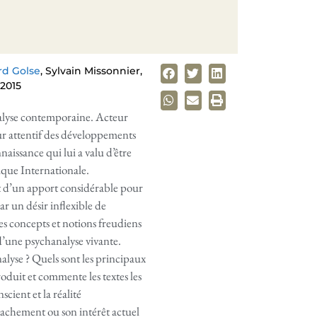
rd Golse
, Sylvain Missonnier,
 2015
alyse contemporaine. Acteur
eur attentif des développements
aissance qui lui a valu d’être
ique Internationale.
t d’un apport considérable pour
ar un désir inflexible de
les concepts et notions freudiens
 d’une psychanalyse vivante.
alyse ? Quels sont les principaux
troduit et commente les textes les
scient et la réalité
attachement ou son intérêt actuel