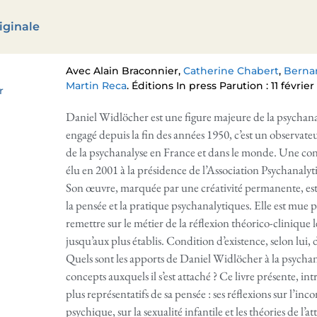
iginale
Avec Alain Braconnier,
Catherine Chabert
,
Berna
Martin Reca
. Éditions In press Parution : 11 février
r
Daniel Widlöcher est une figure majeure de la psychan
engagé depuis la fin des années 1950, c’est un observat
de la psychanalyse en France et dans le monde. Une conn
élu en 2001 à la présidence de l’Association Psychanalyt
Son œuvre, marquée par une créativité permanente, es
la pensée et la pratique psychanalytiques. Elle est mue p
remettre sur le métier de la réflexion théorico-clinique 
jusqu’aux plus établis. Condition d’existence, selon lui,
Quels sont les apports de Daniel Widlöcher à la psychan
concepts auxquels il s’est attaché ? Ce livre présente, in
plus représentatifs de sa pensée : ses réflexions sur l’incon
psychique, sur la sexualité infantile et les théories de l’