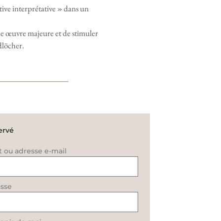
tive interprétative » dans un
e œuvre majeure et de stimuler
dlöcher.
ervé
t ou adresse e-mail
sse