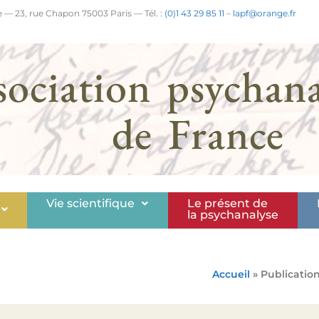
 — 23, rue Chapon 75003 Paris — Tél. :
(0)1 43 29 85 11
–
lapf@orange.fr
sociation psychana
de France
Vie scientifique
Le présent de
la psychanalyse
Accueil
» Publicatio