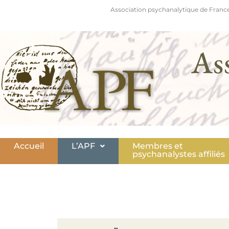
Association psychanalytique de France
As
Accueil
L’APF
Membres et
psychanalystes affiliés