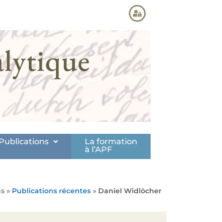
lytique
Publications
La formation
à l’APF
ns »
Publications récentes
»
Daniel Widlöcher