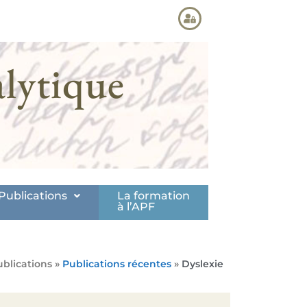
lytique
Publications
La formation
à l’APF
ublications »
Publications récentes
»
Dyslexie