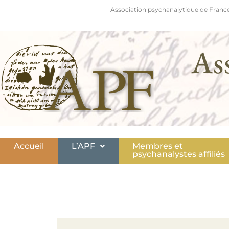
Association psychanalytique de France
As
Accueil
L’APF
Membres et
psychanalystes affiliés