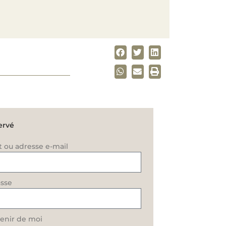
ervé
t ou adresse e-mail
sse
enir de moi