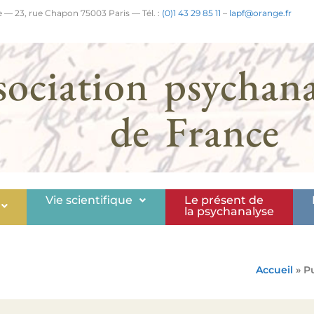
 — 23, rue Chapon 75003 Paris — Tél. :
(0)1 43 29 85 11
–
lapf@orange.fr
sociation psychana
de France
Vie scientifique
Le présent de
la psychanalyse
Accueil
» P