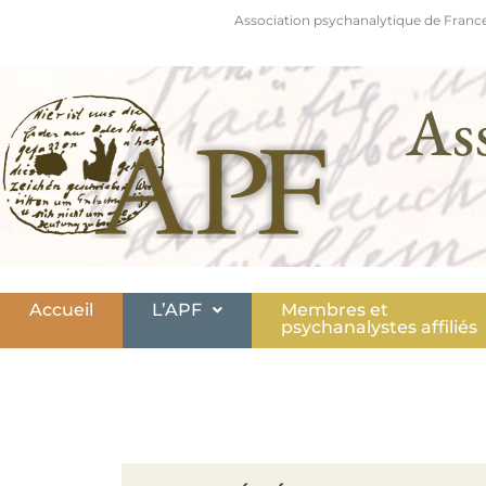
Association psychanalytique de France
As
Accueil
L’APF
Membres et
psychanalystes affiliés