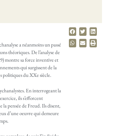
sychanalyse a néanmoins un passé
zons théoriques. De l’analyse de
39) montre sa force inventive et
ionnements qui surgissent de la
es politiques du XXe siècle.
sychanalystes. En interrogeant la
xercice, ils s’efforcent
de la pensée de Freud. Ils disent,
enjeux d’une oeuvre qui demeure
emps.