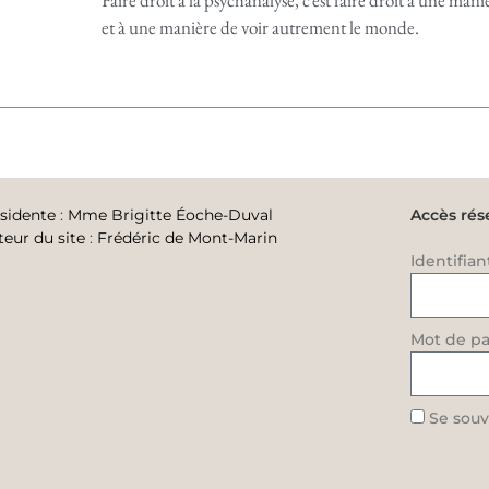
Faire droit à la psychanalyse, c’est faire droit à une man
et à une manière de voir autrement le monde.
sidente
:
Mme Brigitte Éoche-Duval
Accès rés
teur du site
:
Frédéric de Mont-Marin
Identifian
Mot de pa
Se souv