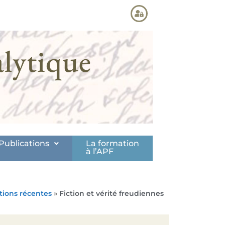
lytique
Publications
La formation
à l’APF
tions récentes
»
Fiction et vérité freudiennes