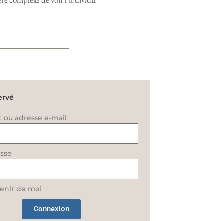
ière complexe de voir l’individu
ervé
t ou adresse e-mail
sse
enir de moi
Connexion