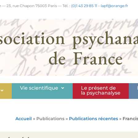
 — 23, rue Chapon 75003 Paris — Tél. :
(0)1 43 29 85 11
–
lapf@orange.fr
sociation psychana
de France
Vie scientifique
Le présent de
la psychanalyse
Accueil
» Publications »
Publications récentes
»
Franci