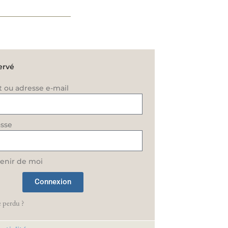
ervé
t ou adresse e-mail
sse
enir de moi
Connexion
 perdu ?