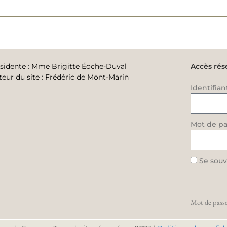
sidente
:
Mme Brigitte Éoche-Duval
Accès rés
teur du site
:
Frédéric de Mont-Marin
Identifian
Mot de pa
Se souv
Mot de passe