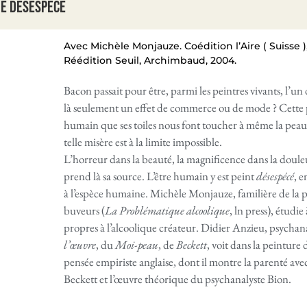
me désespécé
Avec Michèle Monjauze. Coédition l’Aire ( Suisse ),
Réédition Seuil, Archimbaud, 2004.
Bacon passait pour être, parmi les peintres vivants, l’un
là seulement un effet de commerce ou de mode ? Cette p
humain que ses toiles nous font toucher à même la peau 
telle misère est à la limite impossible.
L’horreur dans la beauté, la magnificence dans la doule
prend là sa source. L’être humain y est peint
désespécé
, 
à l’espèce humaine. Michèle Monjauze, familière de la 
buveurs (
La Problématique alcoolique
, ln press), étudi
propres à l’alcoolique créateur. Didier Anzieu, psychan
l’œuvre
, du
Moi-peau
, de
Beckett
, voit dans la peintur
pensée empiriste anglaise, dont il montre la parenté a
Beckett et l’œuvre théorique du psychanalyste Bion.