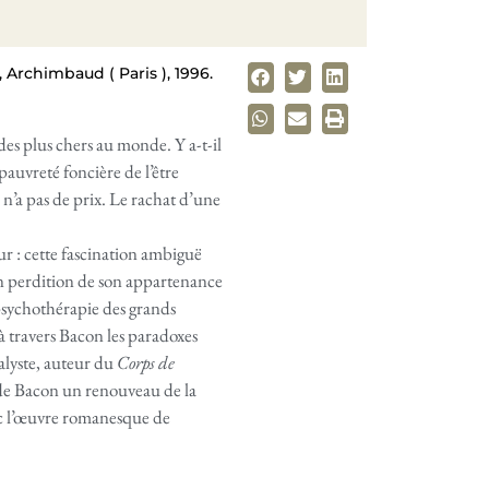
 Archimbaud ( Paris ), 1996.
 des plus chers au monde. Y a-t-il
auvreté foncière de l’être
n’a pas de prix. Le rachat d’une
ur : cette fascination ambiguë
en perdition de son appartenance
psychothérapie des grands
e à travers Bacon les paradoxes
alyste, auteur du
Corps de
e de Bacon un renouveau de la
vec l’œuvre romanesque de