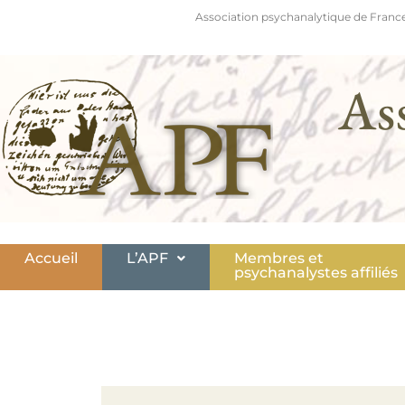
Association psychanalytique de France
As
Accueil
L’APF
Membres et
psychanalystes affiliés