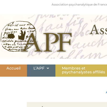
Association psychanalytique de France
As
Accueil
L’APF
Membres et
psychanalystes affiliés