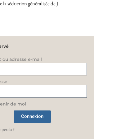
la séduction généralisée de J.
ervé
t ou adresse e-mail
sse
enir de moi
Connexion
 perdu ?