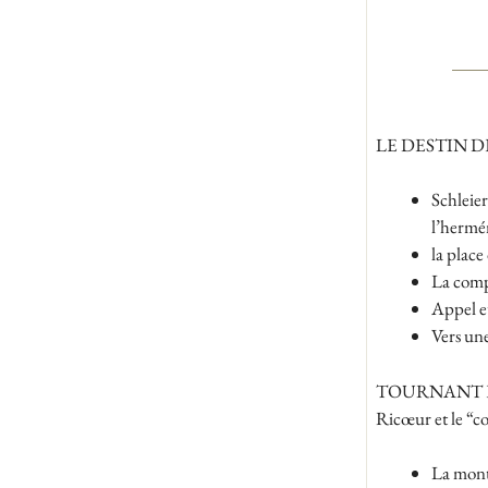
LE DESTIN 
Schleie
l’hermé
la place
La comp
Appel e
Vers un
TOURNANT 
Ricœur et le “co
La mont