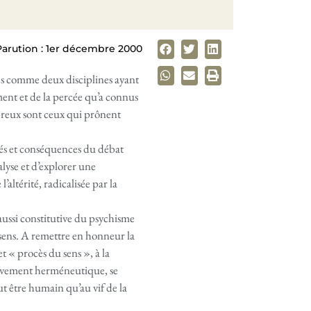
Parution : 1er décembre 2000
s comme deux disciplines ayant
ent et de la percée qu’a connus
breux sont ceux qui prônent
sés et conséquences du débat
yse et d’explorer une
’altérité, radicalisée par la
 aussi constitutive du psychisme
sens. A remettre en honneur la
t « procès du sens », à la
ouvement herméneutique, se
ut être humain qu’au vif de la