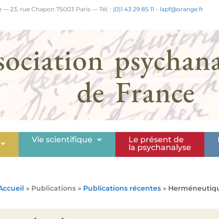
 — 23, rue Chapon 75003 Paris — Tél. :
(0)1 43 29 85 11
–
lapf@orange.fr
sociation psychana
de France
Vie scientifique
Le présent de
la psychanalyse
Accueil
» Publications »
Publications récentes
»
Herméneutique