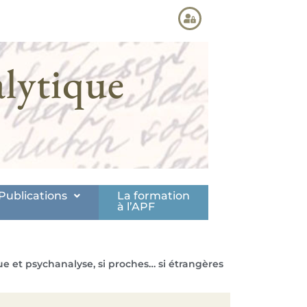
lytique
Publications
La formation
à l’APF
 et psychanalyse, si proches… si étrangères