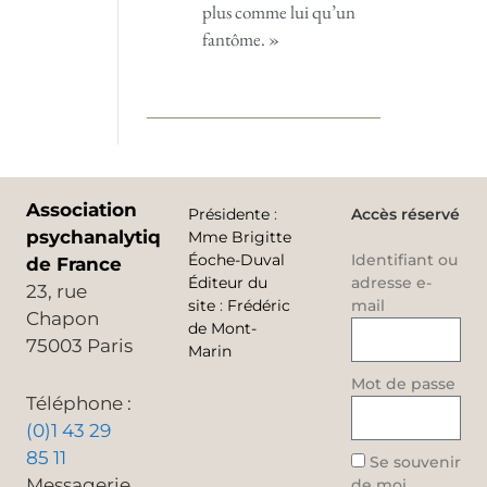
plus comme lui qu’un
fantôme. »
Association
Présidente
:
Accès réservé
psychanalytique
Mme Brigitte
Éoche-Duval
Identifiant ou
de France
Éditeur du
adresse e-
23, rue
site
:
Frédéric
mail
Chapon
de Mont-
75003 Paris
Marin
Mot de passe
Téléphone :
(0)1 43 29
85 11
Se souvenir
Messagerie
de moi