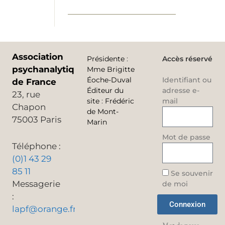
Association
Présidente
:
Accès réservé
psychanalytique
Mme Brigitte
Éoche-Duval
Identifiant ou
de France
Éditeur du
adresse e-
23, rue
site
:
Frédéric
mail
Chapon
de Mont-
75003 Paris
Marin
Mot de passe
Téléphone :
(0)1 43 29
85 11
Se souvenir
Messagerie
de moi
:
Connexion
lapf@orange.fr
Mot de passe