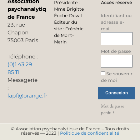
Association
Présidente
:
Accès réservé
psychanalytique
Mme Brigitte
Éoche-Duval
Identifiant ou
de France
Éditeur du
adresse e-
23, rue
site
:
Frédéric
mail
Chapon
de Mont-
75003 Paris
Marin
Mot de passe
Téléphone :
(0)1 43 29
85 11
Se souvenir
Messagerie
de moi
:
Connexion
lapf@orange.fr
Mot de passe
perdu ?
© Association psychanalytique de France – Tous droits
réservés — 2023 |
Politique de confidentialité