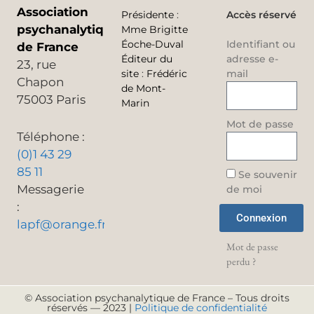
Association
Présidente
:
Accès réservé
psychanalytique
Mme Brigitte
Éoche-Duval
Identifiant ou
de France
Éditeur du
adresse e-
23, rue
site
:
Frédéric
mail
Chapon
de Mont-
75003 Paris
Marin
Mot de passe
Téléphone :
(0)1 43 29
85 11
Se souvenir
Messagerie
de moi
:
Connexion
lapf@orange.fr
Mot de passe
perdu ?
© Association psychanalytique de France – Tous droits
réservés — 2023 |
Politique de confidentialité