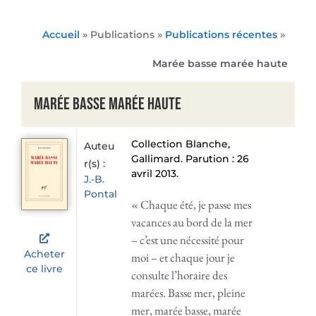
Accueil
» Publications »
Publications récentes
»
Marée basse marée haute
Marée basse marée haute
Collection Blanche,
Auteu
Gallimard. Parution : 26
r(s) :
avril 2013.
J.-B.
Pontalis
« Chaque été, je passe mes
vacances au bord de la mer
– c’est une nécessité pour
Acheter
moi – et chaque jour je
ce livre
consulte l’horaire des
marées. Basse mer, pleine
mer, marée basse, marée