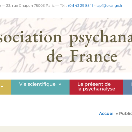
 — 23, rue Chapon 75003 Paris — Tél. :
(0)1 43 29 85 11
–
lapf@orange.fr
sociation psychana
de France
Vie scientifique
Le présent de
la psychanalyse
Accueil
» Publi