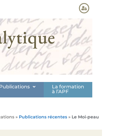
lytique
Publications
La formation
à l’APF
cations »
Publications récentes
»
Le Moi-peau