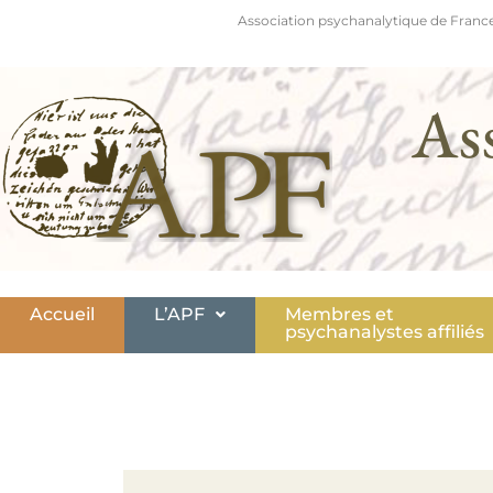
Association psychanalytique de France
As
Accueil
L’APF
Membres et
psychanalystes affiliés