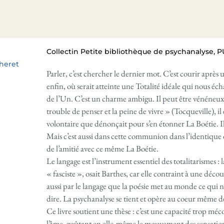
Collectin Petite bibliothèque de psychanalyse, PU
heret
Parler, c’est chercher le dernier mot. C’est courir après 
enfin, où serait atteinte une Totalité idéale qui nous éc
de l’Un. C’est un charme ambigu. Il peut être vénéneux.
trouble de penser et la peine de vivre » (Tocqueville), il
volontaire que dénonçait pour s’en étonner La Boétie. Il f
Mais c’est aussi dans cette communion dans l’identique
de l’amitié avec ce même La Boétie.
Le langage est l’instrument essentiel des totalitarismes :
« fasciste », osait Barthes, car elle contraint à une déco
aussi par le langage que la poésie met au monde ce qui n’
dire. La psychanalyse se tient et opère au coeur même d
Ce livre soutient une thèse : c’est une capacité trop mé
l’âme, goûtant en elle-même le mouvement des sensatio