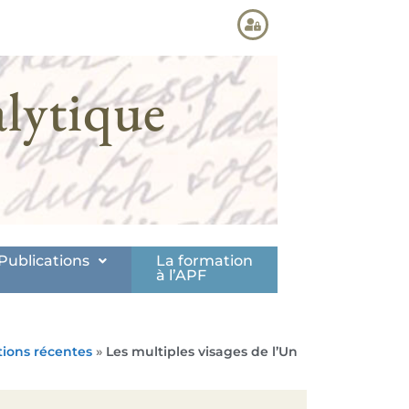
lytique
Publications
La formation
à l’APF
tions récentes
»
Les multiples visages de l’Un