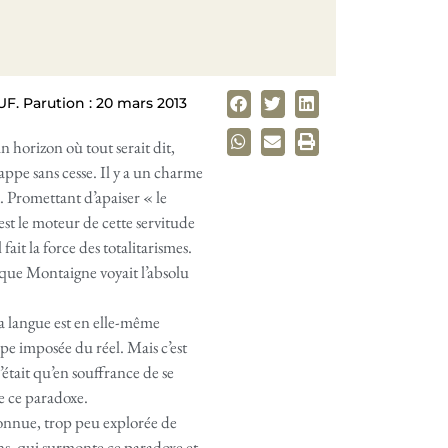
F. Parution : 20 mars 2013
un horizon où tout serait dit,
happe sans cesse. Il y a un charme
 Promettant d’apaiser « le
 est le moteur de cette servitude
ait la force des totalitarismes.
 que Montaigne voyait l’absolu
 la langue est en elle-même
upe imposée du réel. Mais c’est
était qu’en souffrance de se
e ce paradoxe.
connue, trop peu explorée de
ns, qui surmonte ce paradoxe et