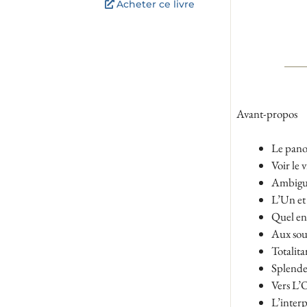
Acheter ce livre
Avant-propos
Le panop
Voir le v
Ambiguï
L’Un et 
Quel en
Aux sou
Totalita
Splendeu
Vers L’
L’interp