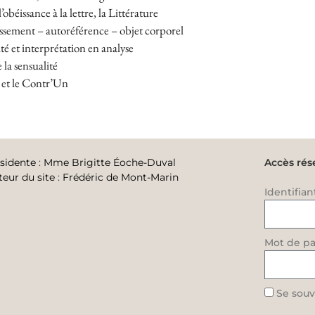
’obéissance à la lettre, la Littérature
sement – autoréférence – objet corporel
té et interprétation en analyse
 la sensualité
 et le Contr’Un
sidente
:
Mme Brigitte Éoche-Duval
Accès rés
teur du site
:
Frédéric de Mont-Marin
Identifian
Mot de pa
Se souv