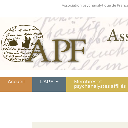
Association psychanalytique de France
As
Accueil
L’APF
Membres et
psychanalystes affiliés