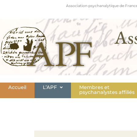
Association psychanalytique de France
As
Accueil
L’APF
Membres et
psychanalystes affiliés