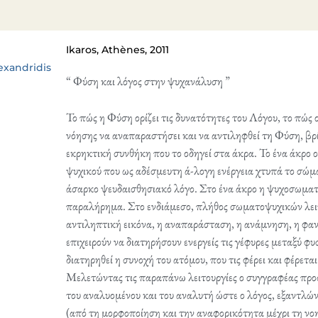
Ikaros, Athènes, 2011
exandridis
“ Φύση και λόγος στην ψυχανάλυση ”
Το πώς η Φύση ορίζει τις δυνατότητες του Λόγου, το πώς ο
νόησης να αναπαραστήσει και να αντιληφθεί τη Φύση, βρ
εκρηκτική συνθήκη που το οδηγεί στα άκρα. Το ένα άκρο 
ψυχικού που ως αδέσμευτη ά-λογη ενέργεια χτυπά το σώμα
άσαρκο ψευδαισθησιακό λόγο. Στο ένα άκρο η ψυχοσωματι
παραλήρημα. Στο ενδιάμεσο, πλήθος σωματοψυχικών λειτο
αντιληπτική εικόνα, η αναπαράσταση, η ανάμνηση, η φαν
επιχειρούν να διατηρήσουν ενεργείς τις γέφυρες μεταξύ φυ
διατηρηθεί η συνοχή του ατόμου, που τις φέρει και φέρεται
Μελετώντας τις παραπάνω λειτουργίες ο συγγραφέας προσπ
του αναλυομένου και του αναλυτή ώστε ο λόγος, εξαντλών
(από τη μορφοποίηση και την αναφορικότητα μέχρι τη ν