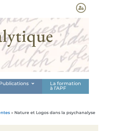
lytique
Publications
La formation
à l’APF
entes
»
Nature et Logos dans la psychanalyse