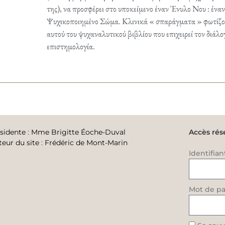
της), να προσφέρει στο υποκείμενο έναν Ένυλο Nου : έν
Ψυχικοποιημένο Σώμα. Κλινικά « σπαράγματα » φωτίζου
αυτού του ψυχαναλυτικού βιβλίου που επιχειρεί τον διάλο
επιστημολογία.
sidente
:
Mme Brigitte Éoche-Duval
Accès rés
teur du site
:
Frédéric de Mont-Marin
Identifian
Mot de pa