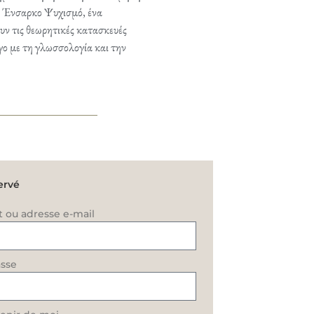
αν Ένσαρκο Ψυχισμό, ένα
ν τις θεωρητικές κατασκευές
γο με τη γλωσσολογία και την
ervé
t ou adresse e-mail
sse