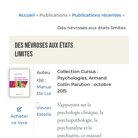
Accueil
» Publications »
Publications récentes
»
Des névroses aux états limites
Des névroses aux états
limites
Collection Cursus :
Auteu
Psychologies, Armand
r(s) :
Collin Parution : octobre
Manuella
2015
De Luca
,
S’appuyant sur la
Vincent
psychologie clinique, la
Estellon
Acheter
psychopathologie, la
ce livre
psychanalyse et la
psychiatrie, ce manuel