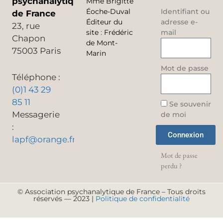
psychanalytique
Mme Brigitte
Éoche-Duval
Identifiant ou
de France
Éditeur du
adresse e-
23, rue
site
:
Frédéric
mail
Chapon
de Mont-
75003 Paris
Marin
Mot de passe
Téléphone :
(0)1 43 29
85 11
Se souvenir
Messagerie
de moi
:
Connexion
lapf@orange.fr
Mot de passe
perdu ?
© Association psychanalytique de France – Tous droits
réservés — 2023 |
Politique de confidentialité