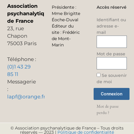
Association
Présidente
:
Accès réservé
psychanalytique
Mme Brigitte
Éoche-Duval
Identifiant ou
de France
Éditeur du
adresse e-
23, rue
site
:
Frédéric
mail
Chapon
de Mont-
75003 Paris
Marin
Mot de passe
Téléphone :
(0)1 43 29
85 11
Se souvenir
Messagerie
de moi
:
Connexion
lapf@orange.fr
Mot de passe
perdu ?
© Association psychanalytique de France – Tous droits
réservés — 2023 |
Politique de confidentialité