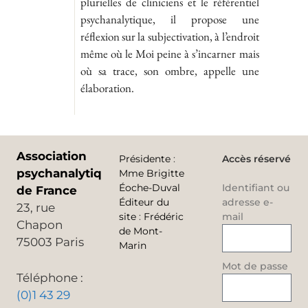
plurielles de cliniciens et le référentiel
psychanalytique, il propose une
réflexion sur la subjectivation, à l’endroit
même où le Moi peine à s’incarner mais
où sa trace, son ombre, appelle une
élaboration.
Association
Présidente
:
Accès réservé
psychanalytique
Mme Brigitte
Éoche-Duval
Identifiant ou
de France
Éditeur du
adresse e-
23, rue
site
:
Frédéric
mail
Chapon
de Mont-
75003 Paris
Marin
Mot de passe
Téléphone :
(0)1 43 29