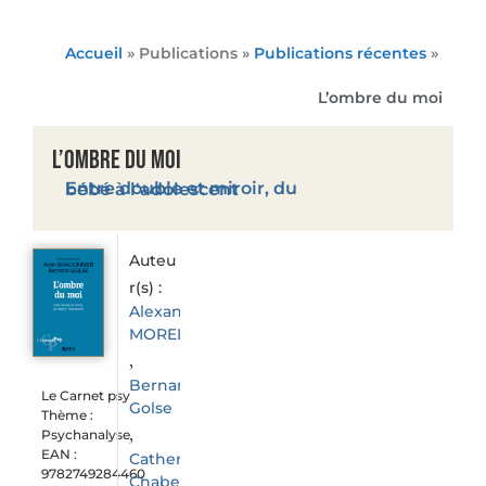
Accueil
» Publications »
Publications récentes
»
L’ombre du moi
L’ombre du moi
Entre double et miroir, du bébé à l'adolescent
Auteu
r(s) :
Alexandre
MOREL
,
Bernard
Le Carnet psy
Golse
Thème :
,
Psychanalyse
EAN :
Catherine
9782749284460
Chabert