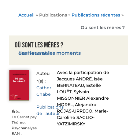
Accueil
» Publications »
Publications récentes
»
Où sont les mères ?
Où sont les mères ?
Les lieux et les moments du maternel
Avec la participation de
Auteu
Jacques ANDRÉ, Isée
r(s) :
BERNATEAU, Estelle
Catherine
LOUËT, Sylvain
Chabert
MISSONNIER Alexandre
MOREL, Alejandro
Publications
ROJAS-URREGO, Marie-
Érès
de l'auteur
Caroline SAGLIO-
Le Carnet psy
Thème :
YATZIMIRSKY
Psychanalyse
EAN :