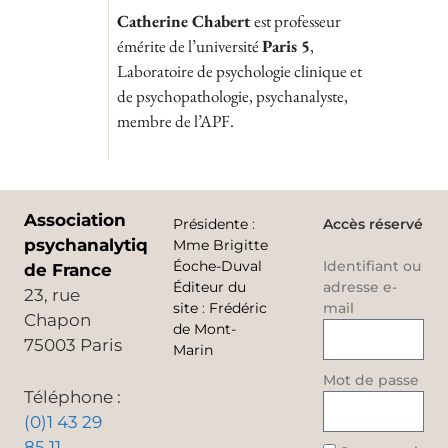
Catherine Chabert
est professeur
émérite de l’université
Paris 5
,
Laboratoire de psychologie clinique et
de psychopathologie, psychanalyste,
membre de l’APF.
Association
Présidente
:
Accès réservé
psychanalytique
Mme Brigitte
Éoche-Duval
Identifiant ou
de France
Éditeur du
adresse e-
23, rue
site
:
Frédéric
mail
Chapon
de Mont-
75003 Paris
Marin
Mot de passe
Téléphone :
(0)1 43 29
85 11