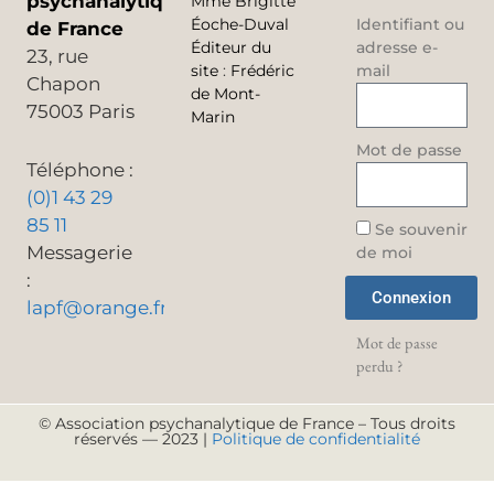
psychanalytique
Mme Brigitte
Éoche-Duval
Identifiant ou
de France
Éditeur du
adresse e-
23, rue
site
:
Frédéric
mail
Chapon
de Mont-
75003 Paris
Marin
Mot de passe
Téléphone :
(0)1 43 29
85 11
Se souvenir
Messagerie
de moi
:
Connexion
lapf@orange.fr
Mot de passe
perdu ?
© Association psychanalytique de France – Tous droits
réservés — 2023 |
Politique de confidentialité