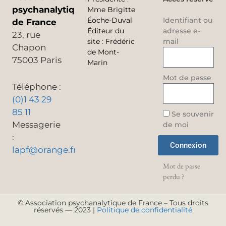
psychanalytique
Mme Brigitte
Éoche-Duval
Identifiant ou
de France
Éditeur du
adresse e-
23, rue
site
:
Frédéric
mail
Chapon
de Mont-
75003 Paris
Marin
Mot de passe
Téléphone :
(0)1 43 29
85 11
Se souvenir
Messagerie
de moi
:
Connexion
lapf@orange.fr
Mot de passe
perdu ?
© Association psychanalytique de France – Tous droits
réservés — 2023 |
Politique de confidentialité