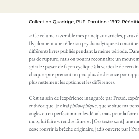
Collection Quadrige, PUF. Parution : 1992. Rééditio
« Ce volume rassemble mes principaux articles, parus d
Ils jalonnent une réflexion psychanalytique et constitu
différents livres publiés pendant la même période. Dans
pas de rupture, mais on pourra reconnaître un mouveme
spirale : passer de façon cyclique à la verticale de certa
chaque spire prenant un peu plus de distance par rappor
plus nettement les options et les différences.
C’est au sein de l’expérience inaugurée par Freud, expé
et théorique, je dirai
philosophique
, que se situe ma pens
angles ou en perfectionner les détails mais pour la faire t
mots, lui faire « rendre l’âme ». [Ces textes sont] une mé
cesse rouvrir la brèche originaire, jadis ouverte par l’
étra