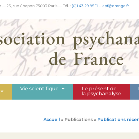
 — 23, rue Chapon 75003 Paris — Tél. :
(0)1 43 29 85 11
–
lapf@orange.fr
sociation psychana
de France
Vie scientifique
Le présent de
la psychanalyse
Accueil
» Publications »
Publications réce