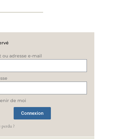
ervé
t ou adresse e-mail
sse
enir de moi
Connexion
 perdu ?