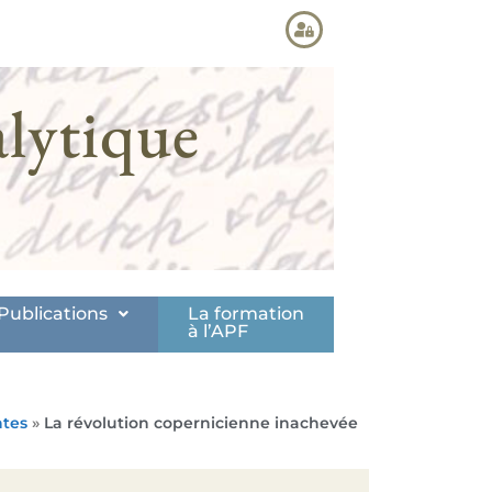
lytique
Publications
La formation
à l’APF
ntes
»
La révolution copernicienne inachevée