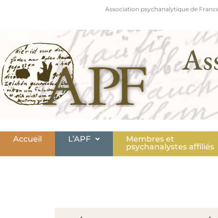
Association psychanalytique de France
As
Accueil
L’APF
Membres et
psychanalystes affiliés