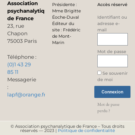
Association
Présidente
:
Accès réservé
psychanalytique
Mme Brigitte
Éoche-Duval
Identifiant ou
de France
Éditeur du
adresse e-
23, rue
site
:
Frédéric
mail
Chapon
de Mont-
75003 Paris
Marin
Mot de passe
Téléphone :
(0)1 43 29
85 11
Se souvenir
Messagerie
de moi
:
Connexion
lapf@orange.fr
Mot de passe
perdu ?
© Association psychanalytique de France – Tous droits
réservés — 2023 |
Politique de confidentialité