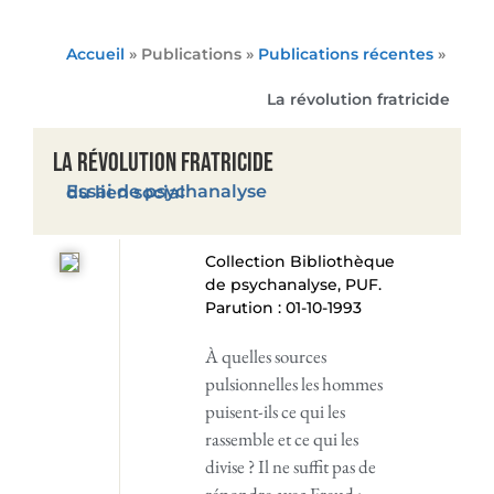
Accueil
» Publications »
Publications récentes
»
La révolution fratricide
La révolution fratricide
Essai de psychanalyse du lien social
Collection Bibliothèque
de psychanalyse, PUF.
Parution : 01-10-1993
À quelles sources
pulsionnelles les hommes
puisent-ils ce qui les
rassemble et ce qui les
divise ? Il ne suffit pas de
répondre avec Freud :