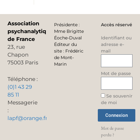
Association
Présidente
:
Accès réservé
psychanalytique
Mme Brigitte
Éoche-Duval
Identifiant ou
de France
Éditeur du
adresse e-
23, rue
site
:
Frédéric
mail
Chapon
de Mont-
75003 Paris
Marin
Mot de passe
Téléphone :
(0)1 43 29
85 11
Se souvenir
Messagerie
de moi
:
Connexion
lapf@orange.fr
Mot de passe
perdu ?