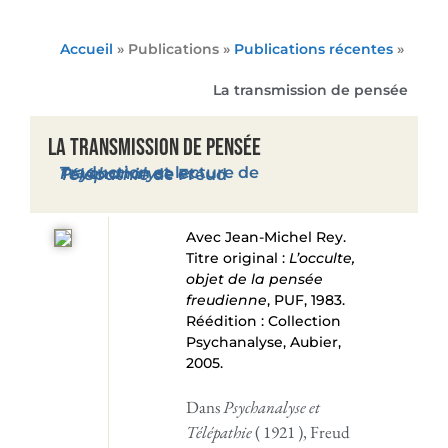
Accueil
» Publications »
Publications récentes
»
La transmission de pensée
La transmission de pensée
Traduction et lecture de
Psychanalyse et Télépathie
de Freud
Avec Jean-Michel Rey.
Titre original :
L’occulte,
objet de la pensée
freudienne
, PUF, 1983.
Réédition : Collection
Psychanalyse, Aubier,
2005.
Dans
Psychanalyse et
Télépathie
( 1921 ), Freud