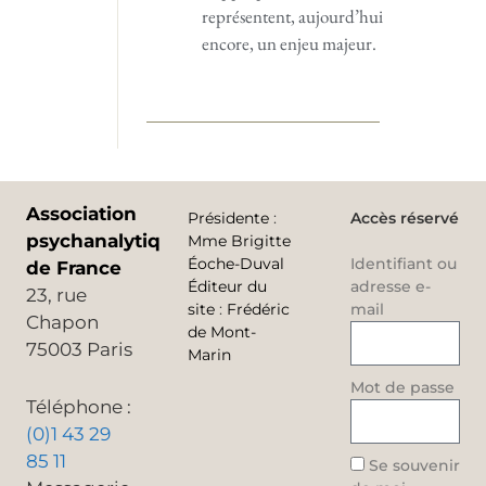
représentent, aujourd’hui
encore, un enjeu majeur.
Association
Présidente
:
Accès réservé
psychanalytique
Mme Brigitte
Éoche-Duval
Identifiant ou
de France
Éditeur du
adresse e-
23, rue
site
:
Frédéric
mail
Chapon
de Mont-
75003 Paris
Marin
Mot de passe
Téléphone :
(0)1 43 29
85 11
Se souvenir