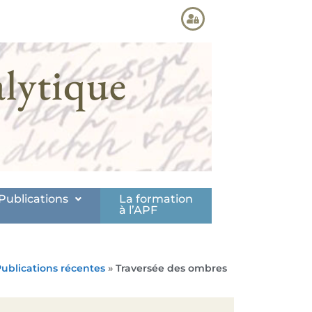
lytique
Publications
La formation
à l’APF
ublications récentes
»
Traversée des ombres