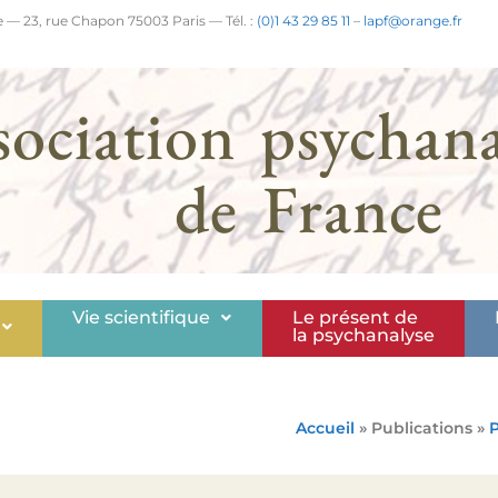
 — 23, rue Chapon 75003 Paris — Tél. :
(0)1 43 29 85 11
–
lapf@orange.fr
sociation psychana
de France
Vie scientifique
Le présent de
la psychanalyse
Accueil
» Publications »
P