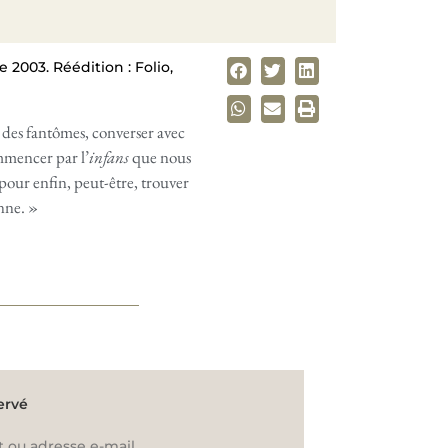
 2003. Réédition : Folio,
n des fantômes, converser avec
mmencer par l’
infans
que nous
our enfin, peut-être, trouver
enne. »
ervé
t ou adresse e-mail