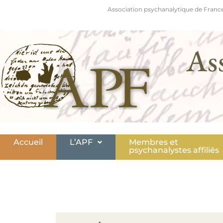
Association psychanalytique de France
As
Accueil
L’APF
Membres et
psychanalystes affiliés