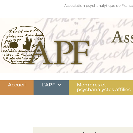
Association psychanalytique de France
As
Accueil
L’APF
Membres et
psychanalystes affiliés