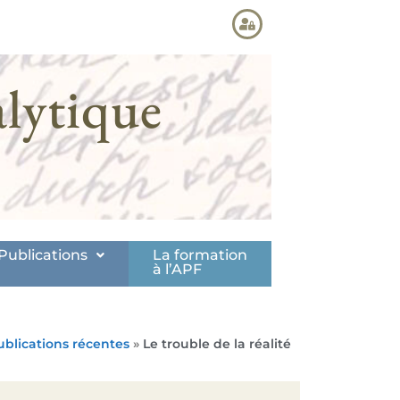
lytique
Publications
La formation
à l’APF
ublications récentes
»
Le trouble de la réalité