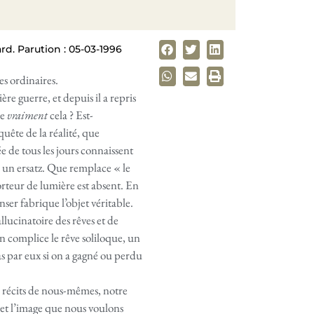
rd. Parution : 05-03-1996
es ordinaires.
ère guerre, et depuis il a repris
ce
vraiment
cela ? Est-
uête de la réalité, que
ée de tous les jours connaissent
, un ersatz. Que remplace « le
orteur de lumière est absent. En
nser fabrique l’objet véritable.
lucinatoire des rêves et de
on complice le rêve soliloque, un
as par eux si on a gagné ou perdu
s récits de nous-mêmes, notre
 et l’image que nous voulons