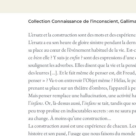
Collection Connaissance de l’inconscient, Gallima
L’ersatz et la construction sont des mots et des expérienc
L’ersatz a eu son heure de gloire sinistre pendant la derni
sa place au cœur de l’événement habituel de la vie. Est-
ce
bien
elle ? Y suis-je
enfin
? sont des expressions d’une q
soulignent les adverbes. Elles disent que la vie et la pens
des leurres […]. Et le fait même de penser est, dit Freud
penser » ? Va-t-on entrevoir l’Objet même ? Hélas, le p
prenant sa place sur un théâtre d’ombres, l’appareil à pe
Mais penser remplace une hallucination, une activité hal
l’
infans
. Or, là-dessus aussi, l’
infans
se tait, tandis que s
peu trop prolixe en indiscutables secrets : on ne saura p
au change. À moins qu’une construction…
La construction aussi est une expérience de chacun. Le
histoire et son passé, l’usage que nous faisons du monde