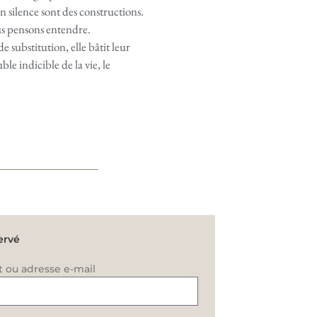
 silence sont des constructions.
us pensons entendre.
e substitution, elle bâtit leur
ble indicible de la vie, le
ervé
t ou adresse e-mail