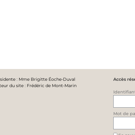
sidente
:
Mme Brigitte Éoche-Duval
Accès rés
teur du site
:
Frédéric de Mont-Marin
Identifian
Mot de pa