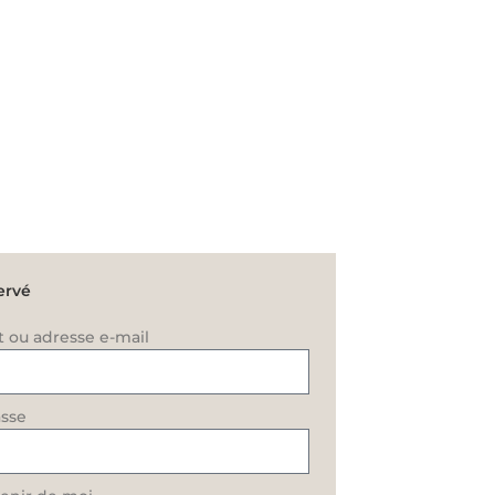
ervé
t ou adresse e-mail
sse