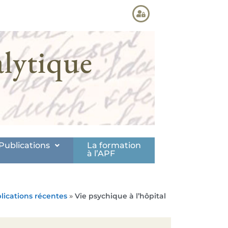
lytique
Publications
La formation
à l’APF
lications récentes
»
Vie psychique à l’hôpital