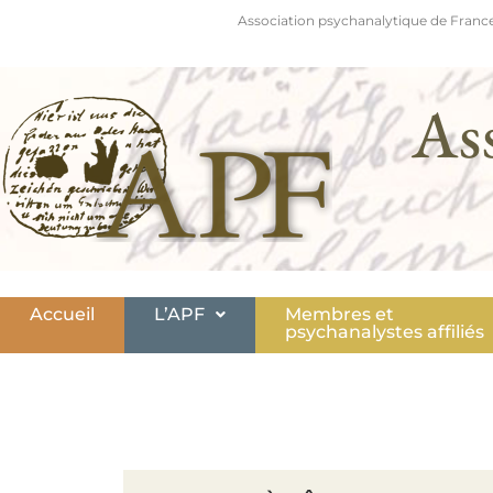
Association psychanalytique de France
As
Accueil
L’APF
Membres et
psychanalystes affiliés