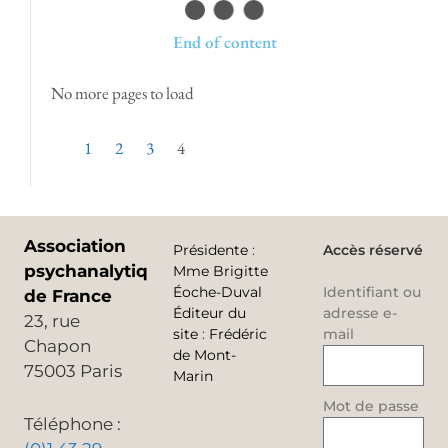
End of content
No more pages to load
1
2
3
4
Association
Présidente
:
Accès réservé
psychanalytique
Mme Brigitte
Éoche-Duval
Identifiant ou
de France
Éditeur du
adresse e-
23, rue
site
:
Frédéric
mail
Chapon
de Mont-
75003 Paris
Marin
Mot de passe
Téléphone :