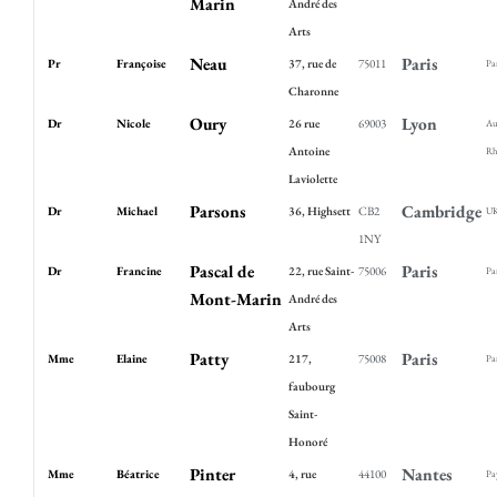
Marin
André des
Arts
Neau
Paris
Pr
Françoise
37, rue de
75011
Pa
Charonne
Oury
Lyon
Dr
Nicole
26 rue
69003
Au
Antoine
Rh
Laviolette
Parsons
Cambridge
Dr
Michael
36, Highsett
CB2
U
1NY
Pascal de
Paris
Dr
Francine
22, rue Saint-
75006
Pa
Mont-Marin
André des
Arts
Patty
Paris
Mme
Elaine
217,
75008
Pa
faubourg
Saint-
Honoré
Pinter
Nantes
Mme
Béatrice
4, rue
44100
Pa