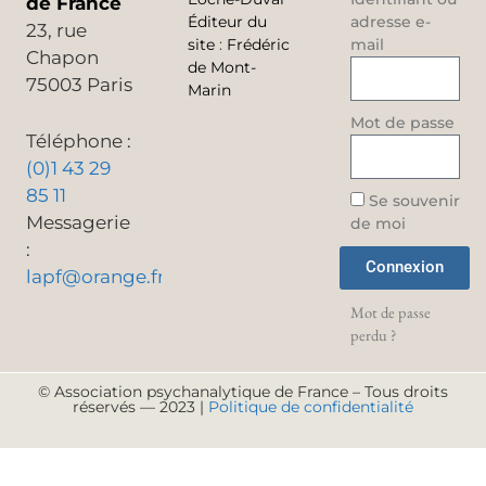
de France
Éditeur du
adresse e-
23, rue
site
:
Frédéric
mail
Chapon
de Mont-
75003 Paris
Marin
Mot de passe
Téléphone :
(0)1 43 29
85 11
Se souvenir
Messagerie
de moi
:
Connexion
lapf@orange.fr
Mot de passe
perdu ?
© Association psychanalytique de France – Tous droits
réservés — 2023 |
Politique de confidentialité