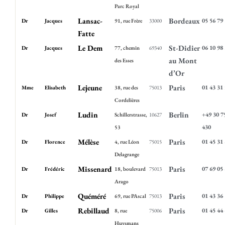
Parc Royal
Lansac-
Bordeaux
05 56 79
Dr
Jacques
91, rue Frère
33000
Fatte
Le Dem
St-Didier
06 10 98
Dr
Jacques
77, chemin
69340
au Mont
des Esses
d’Or
Lejeune
Paris
01 43 31
Mme
Elisabeth
38, rue des
75013
Cordelières
Ludin
Berlin
+49 30 7
Dr
Josef
Schillerstrasse,
10627
430
53
Mélèse
Paris
01 45 31
Dr
Florence
4, rue Léon
75015
Delagrange
Missenard
Paris
07 69 05
Dr
Frédéric
18, boulevard
75013
Arago
Quéméré
Paris
01 43 36
Dr
Philippe
69, rue PAscal
75013
Rebillaud
Paris
01 45 44
Dr
Gilles
8, rue
75006
Huysmans