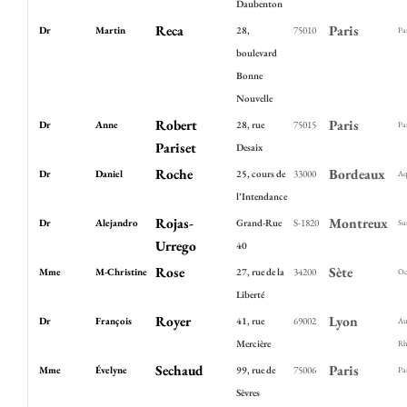
Daubenton
Reca
Paris
Dr
Martin
28,
75010
Pa
boulevard
Bonne
Nouvelle
Robert
Paris
Dr
Anne
28, rue
75015
Pa
Pariset
Desaix
Roche
Bordeaux
Dr
Daniel
25, cours de
33000
Aq
l’Intendance
Rojas-
Montreux
Dr
Alejandro
Grand-Rue
S-1820
Sui
Urrego
40
Rose
Sète
Mme
M-Christine
27, rue de la
34200
Oc
Liberté
Royer
Lyon
Dr
François
41, rue
69002
Au
Mercière
Rh
Sechaud
Paris
Mme
Évelyne
99, rue de
75006
Pa
Sèvres