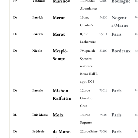
Marinov
Boulogne
Pr
Vladimir
13, rue des
92100
Pa
Abondances
Merot
Nogent
Dr
Patrick
13, av.
94130
Ile
s/Marne
Charles V
Merot
Paris
Dr
Patrick
8, rue
75011
Pa
Lacharrière
Mesplé-
Bordeaux
Dr
Nicole
79, quai de
33100
Aq
Somps
Queyries
résidence
Rivéo Hall L
appt. D01
Michon
Paris
Dr
Pascale
12, rue
75016
Pa
Raffaitin
Oswaldo
Cruz
Moix
Paris
M.
Luis-Maria
14, rue
75006
Pa
Serpente
de Mont-
Paris
Dr
Frédéric
22, rue Saint-
75006
Pa