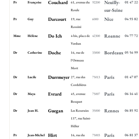
Couchard
Neuilly-
01 47 22
Pr
Françoise
61, avenue du
92200
sur-Seine
Roule
Darcourt
Nice
04 93 82
Pr
Guy
19, rue
6000
Rossini
Do Ich
Roanne
04 77 72
Mme
Hélène
4 bis, place de
42300
Verdun
Doche
Bordeaux
05 56 99
Dr
Catherine
16, rue de
33000
l’Ormeau
Mort
Durrmeyer
Paris
01 47 07
Dr
Lucile
27, rue des
75013
Cordelières
Evrard
Paris
06 16 41
Dr
Maya
45, avenue
75007
Bosquet
Guegan
Rennes
06 85 92
Dr
Jean H.
Les Roseraies
35000
137, rue Saint-
Hélier
Hirt
Paris
06 81 37
Pr
Jean-Michel
16, rue du
75003