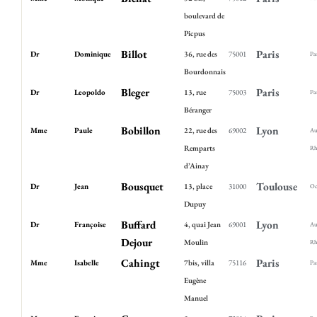
boulevard de
Picpus
Billot
Paris
Dr
Dominique
36, rue des
75001
Pa
Bourdonnais
Bleger
Paris
Dr
Leopoldo
13, rue
75003
Pa
Béranger
Bobillon
Lyon
Mme
Paule
22, rue des
69002
Au
Remparts
Rh
d’Ainay
Bousquet
Toulouse
Dr
Jean
13, place
31000
Oc
Dupuy
Buffard
Lyon
Dr
Françoise
4, quai Jean
69001
Au
Dejour
Moulin
Rh
Cahingt
Paris
Mme
Isabelle
7bis, villa
75116
Pa
Eugène
Manuel