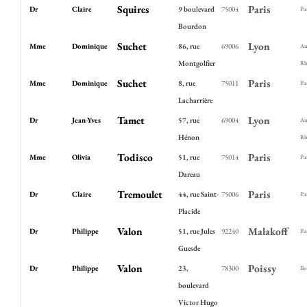
Squires
Paris
Dr
Claire
9 boulevard
75004
Pa
Bourdon
Suchet
Lyon
Mme
Dominique
86, rue
69006
Au
Montgolfier
Rh
Suchet
Paris
Mme
Dominique
8, rue
75011
Pa
Lacharrière
Tamet
Lyon
Dr
Jean-Yves
57, rue
69004
Au
Hénon
Rh
Todisco
Paris
Mme
Olivia
51, rue
75014
Pa
Dareau
Tremoulet
Paris
Dr
Claire
44, rue Saint-
75006
Pa
Placide
Valon
Malakoff
Dr
Philippe
51, rue Jules
92240
Pa
Guesde
Valon
Poissy
Dr
Philippe
23,
78300
Ile
boulevard
Victor Hugo