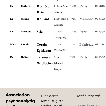
Rodière
Paris
01 48 04
Dr
Catherine
111, rue Saint-
75011
Rein
Antoine
Rolland
Morancé
06 81 28
Dr
Josiane
1350, route de
69480
Charnay
Selz
Paris
01 45 32
Dr
Monique
21, rue
75015
Castagnary
Totain-
Palaiseau
06 62 06
Mme
Pascale
37, rue
91120
Eghiayan
Charles Péguy
Trivouss
Paris
01 43 35
Dr
Hélène
9, rue
75014
Widlöcher
Édouard
Jacques
Association
Présidente
:
Accès réservé
psychanalytique
Mme Brigitte
Éoche-Duval
Identifiant ou