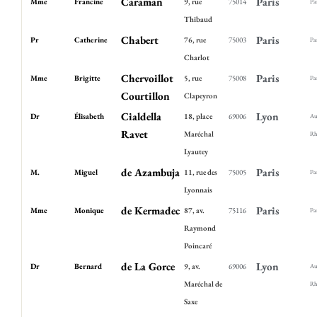
Caraman
Paris
Mme
Francine
9, rue
75014
Pa
Thibaud
Chabert
Paris
Pr
Catherine
76, rue
75003
Pa
Charlot
Chervoillot
Paris
Mme
Brigitte
5, rue
75008
Pa
Courtillon
Clapeyron
Cialdella
Lyon
Dr
Élisabeth
18, place
69006
Au
Ravet
Maréchal
Rh
Lyautey
de Azambuja
Paris
M.
Miguel
11, rue des
75005
Pa
Lyonnais
de Kermadec
Paris
Mme
Monique
87, av.
75116
Pa
Raymond
Poincaré
de La Gorce
Lyon
Dr
Bernard
9, av.
69006
Au
Maréchal de
Rh
Saxe