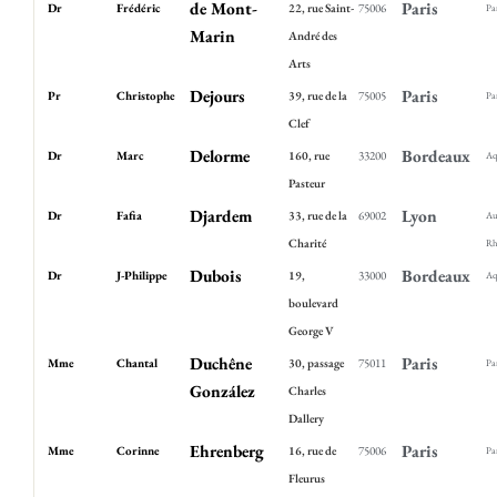
de Mont-
Paris
Dr
Frédéric
22, rue Saint-
75006
Pa
Marin
André des
Arts
Dejours
Paris
Pr
Christophe
39, rue de la
75005
Pa
Clef
Delorme
Bordeaux
Dr
Marc
160, rue
33200
Aq
Pasteur
Djardem
Lyon
Dr
Fafia
33, rue de la
69002
Au
Charité
Rh
Dubois
Bordeaux
Dr
J-Philippe
19,
33000
Aq
boulevard
George V
Duchêne
Paris
Mme
Chantal
30, passage
75011
Pa
González
Charles
Dallery
Ehrenberg
Paris
Mme
Corinne
16, rue de
75006
Pa
Fleurus