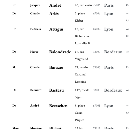
André
Paris
Pr
Jacques
46, rue Vavin
75006
Pa
Arlès
Lyon
Dr
Claude
2, place
69006
Au
Kléber
Rh
Attigui
Lyon
Pr
Patricia
12, rue
69002
Au
Bichat - im.
Rh
Lux - allée B
Balondrade
Bordeaux
Dr
Hervé
17, rue
33000
Aq
Vergniaud
Barazer
Paris
M.
Claude
71, rue du
75005
Pa
Cardinal
Lemoine
Basteau
Bordeaux
Dr
Bernard
117, rue de
33000
Aq
Ségur
Beetschen
Lyon
Dr
André
5, place
69001
Au
Croix-
Rh
Pâquet
Bichat
Paris
Mme
Monique
32 bis,
75012
Pa