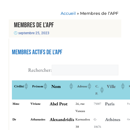
Accueil
»
Membres de l’APF
Membres de l’APF
septembre 25, 2023
Membres actifs de l'APF
Rechercher:
Nom
Ville
Civilité
Prénom
Adresse
C.
P.
Abel Prot
Paris
Mme
Viviane
26, rue
75007
Pa
Vaneau
Alexandridis
Athènes
Dr
Athanasios
Karneadou
G-
Gr
38
10676