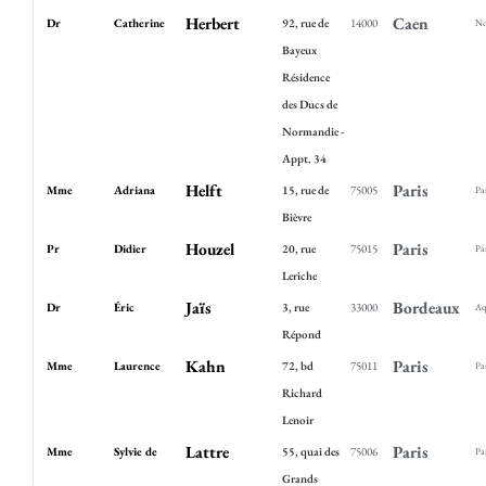
Herbert
Caen
Dr
Catherine
92, rue de
14000
No
Bayeux
Résidence
des Ducs de
Normandie -
Appt. 34
Helft
Paris
Mme
Adriana
15, rue de
75005
Pa
Bièvre
Houzel
Paris
Pr
Didier
20, rue
75015
Pa
Leriche
Jaïs
Bordeaux
Dr
Éric
3, rue
33000
Aq
Répond
Kahn
Paris
Mme
Laurence
72, bd
75011
Pa
Richard
Lenoir
Lattre
Paris
Mme
Sylvie de
55, quai des
75006
Pa
Grands