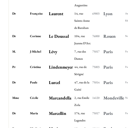
Augustins
Laurent
Lyon
Dr
Françoise
14, rue
69003
Au
Sainte-Anne
Rh
de Baraban
Le Doussal
Rouen
Dr
Corinne
104, rue
76000
No
Jeanne D’Arc
Lévy
Paris
M.
J-Michel
7, rue des
75017
Pa
Dames
Lindenmeyer
Paris
Pr
Cristina
44, rue de
75003
Pa
Sévigné
Lurcel
Paris
Dr
Paule
47, rue de la
75014
Pa
Gaité
Marcandella
Mondeville
Mme
Cécile
2, rue Emile
14120
No
Zola
Marcellin
Paris
Dr
Maria
176, rue
75017
Pa
Legendre