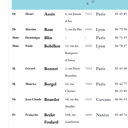
P.
Asséo
Paris
01 45 85
Dr
Henri
6, rue Jeanne
75013
d’Arc
Baur
Lyon
06 79 50
Dr
Martine
1, rue du Plat
69002
Blin
Paris
06 73 19
Mme
Dominique
/
/
Bobillon
Lyon
04 78 37
Mme
Paule
22, rue des
69002
Remparts
d’Ainay
Bonnet
Paris
01 43 40
M.
Gérard
1, rue Pierre
75012
Bourdan
Borgel
Paris
01 42 77
M.
Maurice
62, rue
75003
06 23 85
Charlot
Bourdet
Carcans
06 84 33
Dr
Jean-Claude
58, rue des
33121
Sittelles
Brelet
Nantes
02 40 74
Pr
Françoise
108, rue
44000
Foulard
Gambertta