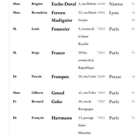
Eoche-Duval
Nantes
Mme
Brigitte
3, rue Dobrée
44100
Pa
Ferrero
Lyon
Mme
Bernadette
52, rue Henri
69004
Au
Madignier
Gorjus
Rh
Fouassier
Paris
M.
Louis
9, avenue de
75013
Pa
la Sœur
Rosalie
Franco
Paris
M.
Serge
38 bis,
75011
Pa
avenue de la
République
Franques
Pessac
Dr
Pascale
20, rue Curie
33600
Aq
Gensel
Paris
Mme
Gilberte
41, rue Volta
75003
Pa
Golse
Paris
Pr
Bernard
30, rue de
75007
Pa
Bourgogne
Hartmann
Paris
Dr
François
13, passage
75011
Pa
Saint-
Sébastien