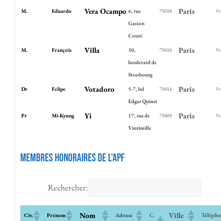
Vera Ocampo
Paris
M.
Eduardo
6, rue
75018
Pa
Gaston
Couté
Villa
Paris
M.
François
30,
75010
Pa
boulevard de
Strasbourg
Votadoro
Paris
Dr
Felipe
5-7, bd
75014
Pa
Edgar Quinet
Yi
Paris
Pr
Mi-Kyung
17, rue de
75009
Pa
Vintimille
Membres honoraires de l'APF
Rechercher:
Nom
Ville
Téléph
Civ.
Prénom
Adresse
C.