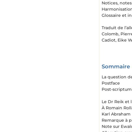
Notices, notes
Harmonisation
Glossaire et i
Traduit de l’
Colomb, Pierre
Cadiot, Eike Wo
Sommaire
La question de
Postface
Post-scriptum
Le Dr Reik et 
À Romain Rol
Karl Abraham
Remarque à pr
Note sur Ewal