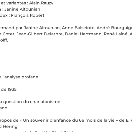
 et variantes : Alain Rauzy
 : Janine Altounian
ndex : François Robert
allemand par Janine Altounian, Anne Balseinte, André Bourguig
 Cotet, Jean-Gilbert Delarbre, Daniel Hartmann, René Lainé, A
lff.
 l’analyse profane
 de 1935
la question du charlatanisme
land
opos de « Un souvenir d’enfance du 6e mois de la vie » de E.
d Hering