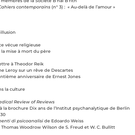
 membres de la Société B’nai B’rith
Cahiers contemporains
(n° 3) : « Au-delà de l’amour »
illusion
e vécue religieuse
 la mise à mort du père
lettre à Theodor Reik
me Leroy sur un rêve de Descartes
antième anniversaire de Ernest Jones
s la culture
dical Review of Reviews
 la brochure Dix ans de l’Institut psychanalytique de Berlin
930
enti di psicoanalisi
de Edoardo Weiss
à Thomas Woodrow Wilson de S. Freud et W. C. Bullitt