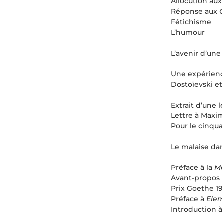
Allocution aux
Réponse aux
Fétichisme
L’humour
L’avenir d’une 
Une expérienc
Dostoïevski et
Extrait d’une 
Lettre à Maxi
Pour le cinqu
Le malaise dan
Préface à la
Me
Avant-propos à
Prix Goethe 1
Préface à
Elem
Introduction 