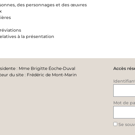
sonnes, des personnages et des œuvres
x
ières
réviations
latives à la présentation
sidente
:
Mme Brigitte Éoche-Duval
Accès rés
teur du site
:
Frédéric de Mont-Marin
Identifian
Mot de pa
Se souv