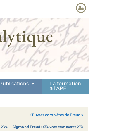
lytique
Publications
La formation
à l’APF
Œuvres complètes de Freud »
||
 XVII
Sigmund Freud :
Œuvres complètes XIX