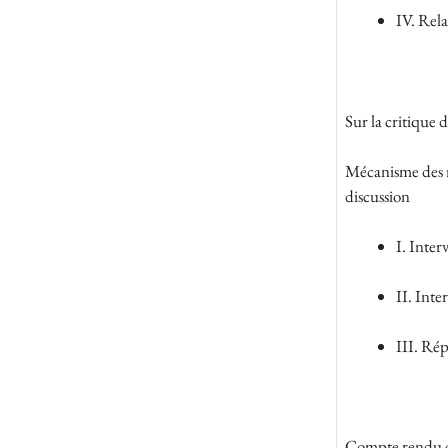
IV. Rela
Sur la critique 
Mécanisme des r
discussion
I. Inter
II. Int
III. Ré
Compte rendu du