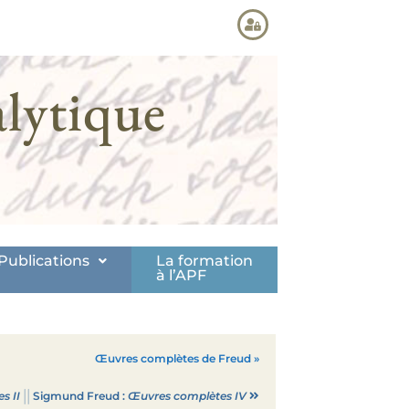
lytique
Publications
La formation
à l’APF
Œuvres complètes de Freud »
||
s II
Sigmund Freud :
Œuvres complètes IV