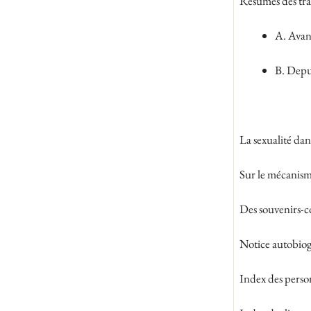
Résumés des tra
A. Avant
B. Depui
La sexualité dans
Sur le mécanism
Des souvenirs-c
Notice autobio
Index des perso