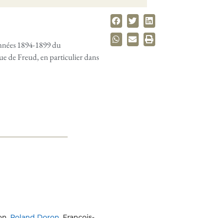
années 1894-1899 du
que de Freud, en particulier dans
on,
Roland Doron
, François-