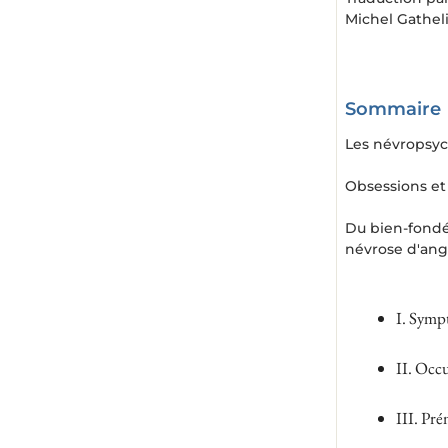
Michel Gathel
Sommaire
Les névropsy
Obsessions et
Du bien-fondé
névrose d'ang
I. Sympt
II. Occu
III. Pré