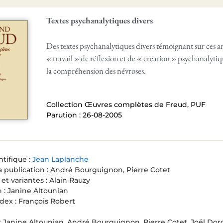
Textes psychanalytiques divers
Des textes psychanalytiques divers témoignant sur ces 
« travail » de réflexion et de « création » psychanalyti
la compréhension des névroses.
Collection Œuvres complètes de Freud, PUF
Parution : 26-08-2005
ntifique :
Jean Laplanche
a publication : André Bourguignon, Pierre Cotet
 et variantes : Alain Rauzy
 : Janine Altounian
ndex : François Robert
r Janine Altounian, André Bourguignon, Pierre Cotet, Joël Dor