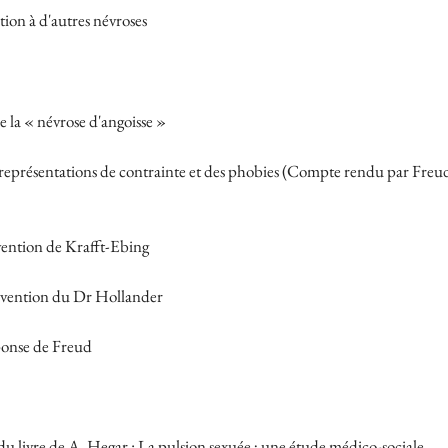
tion à d'autres névroses
de la « névrose d'angoisse »
eprésentations de contrainte et des phobies (Compte rendu par Freud d
vention de Krafft-Ebing
ervention du Dr Hollander
ponse de Freud
 livre de A. Hegar : La pulsion sexuée ; une étude médico-sociale