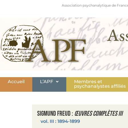
Association psychanalytique de France
As
Accueil
L’APF
Membres et
psychanalystes affiliés
Sigmund Freud :
Œuvres complètes III
vol. III : 1894-1899