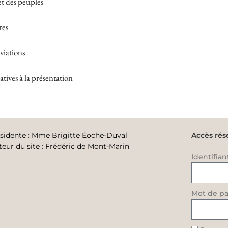
et des peuples
res
viations
tives à la présentation
sidente
:
Mme Brigitte Éoche-Duval
Accès rés
teur du site
:
Frédéric de Mont-Marin
Identifian
Mot de pa