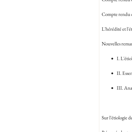
Compte rendu du
L'hérédité et l'é
Nouvelles remar
I. L'éti
II. Esse
III. An
Sur l'étiologie de