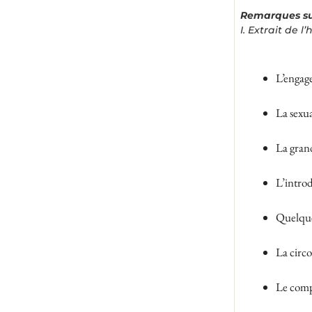
Remarques sur
I. Extrait de l
L’engag
La sexua
La gran
L’intro
Quelques
La circ
Le compl