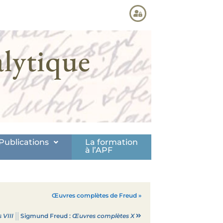
lytique
Publications
La formation
à l’APF
Œuvres complètes de Freud »
||
 VIII
Sigmund Freud :
Œuvres complètes X