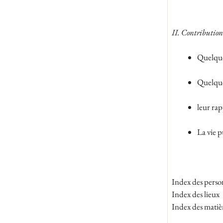
II. Contribution 
Quelque
Quelque
leur rapp
La vie p
Index des perso
Index des lieux
Index des matiè