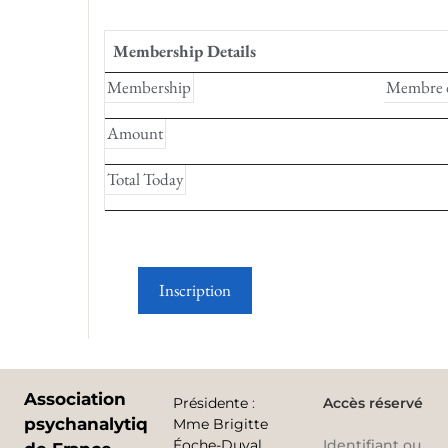
Membership Details
Membership
Membre 
Amount
Total Today
Association
Présidente
:
Accès réservé
psychanalytique
Mme Brigitte
Éoche-Duval
Identifiant ou