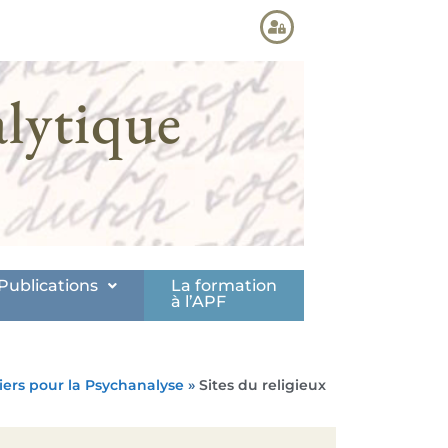
lytique
Publications
La formation
à l’APF
iers pour la Psychanalyse
»
Sites du religieux