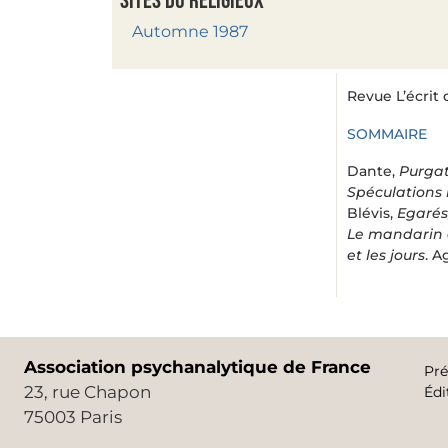
Sites du religieux
Automne 1987
Revue L’écrit 
SOMMAIRE
Dante,
Purgat
Spéculations 
Blévis,
Egarés,
Le mandarin 
et les jours
. A
Association psychanalytique de France
Pré
23, rue Chapon
Édi
75003 Paris