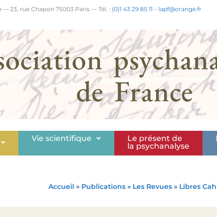
 — 23, rue Chapon 75003 Paris — Tél. :
(0)1 43 29 85 11
–
lapf@orange.fr
sociation psychana
de France
Vie scientifique
Le présent de
la psychanalyse
Accueil
»
Publications
»
Les Revues
»
Libres Cah