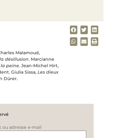
. Charles Malamoud,
 la désillusion
. Marcianne
 la peine
. Jean-Michel Hirt,
ent. Giulia Sissa,
Les dieux
on Dürer.
ervé
t ou adresse e-mail