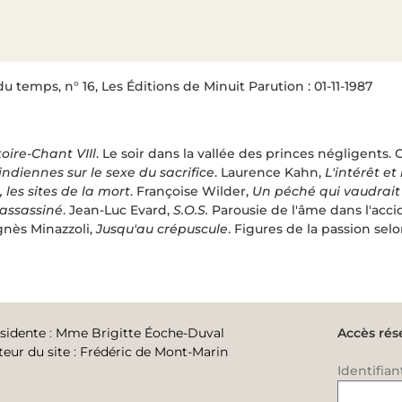
du temps, n° 16, Les Éditions de Minuit Parution : 01-11-1987
oire-Chant VIIl
. Le soir dans la vallée des princes négligents
indiennes sur le sexe du sacrifice
. Laurence Kahn,
L'intérêt et
 les sites de la mort
. Françoise Wilder,
Un péché qui vaudrait
assassiné
. Jean-Luc Evard,
S.O.S.
Parousie de l'âme dans l'accid
gnès Minazzoli,
Jusqu'au crépuscule
. Figures de la passion sel
sidente
:
Mme Brigitte Éoche-Duval
Accès rés
teur du site
:
Frédéric de Mont-Marin
Identifian